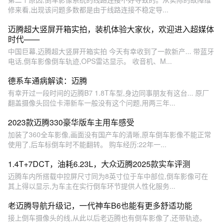
修来看,出现该问题多数都是由于线路连接不稳定导...
迈腾超大竖屏开箱实拍，装机体验大家伙，欢迎进入超媒体
时代——
中国巨幕,迈腾超大竖屏开箱实拍 今天有幸收到了一款新产... 带蓝牙
电话,倒车影像倒车轨迹,OPS雷达显示。 收音机、M...
德系车通病解读：迈腾
有幸开过一段时间的迈腾B7 1.8T车型,身边同事朋友有这台... 原厂
翻盖摄像头回位卡滞新车一般没有这个问题,用两三年...
2023款迈腾330豪华版车主用车感受
加装了360全车影像,画面没有国产车的清晰,原车倒车影像不能正常
使用了,后车标倒车时不能翻转。 购车经历:22年一...
1.4T+7DCT，油耗6.23L，大众迈腾2025款实车评测
迈腾车内所搭载中控屏尺寸同为8英寸位于车中部位,倒车影像可在
其上得以显示,为车主在实行倒车环节提供人性化服务...
老迈腾导航升级记，一代神车B6也能有更多舒适功能
接上倒车摄像头的线,从此以后老迈腾也有倒车影像了,还带轨迹。