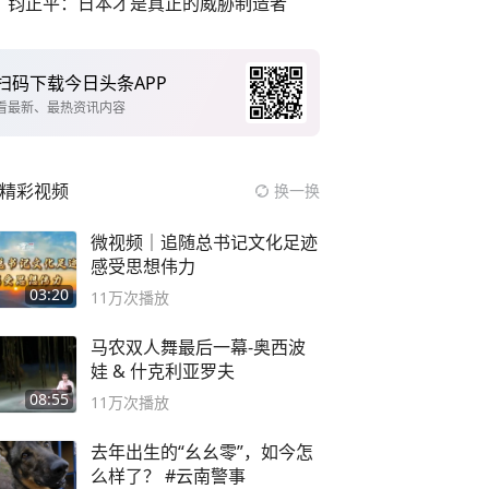
钧正平：日本才是真正的威胁制造者
扫码下载今日头条APP
看最新、最热资讯内容
精彩视频
换一换
微视频｜追随总书记文化足迹
感受思想伟力
03:20
11万
次播放
马农双人舞最后一幕-奥西波
娃 & 什克利亚罗夫
08:55
11万
次播放
去年出生的“幺幺零”，如今怎
么样了？ #云南警事