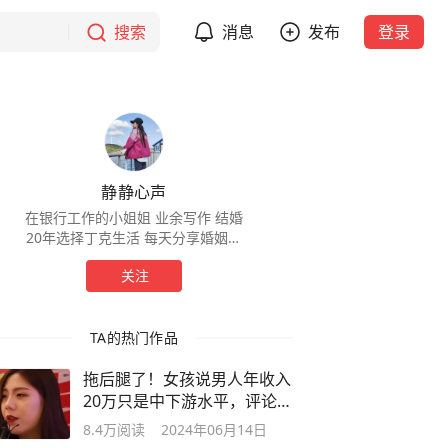
搜索
消息
发布
登录
静静心声
在银行工作的小姐姐 业余写作 结婚
20年选择丁克生活 每天分享婚姻来
之不易
关注
TA的热门作品
拖后腿了！女孩说男人年收入
20万只是中下游水平，评论区
炸锅了！
8.4万
阅读
2024年06月14日