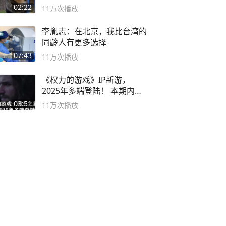
02:22
11万
次播放
李胤志：在北京，我比台湾的
同龄人有更多选择
07:43
11万
次播放
《权力的游戏》IP新游，
2025年多端登陆！ 本期内容
概要
03:51
11万
次播放