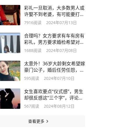
彩礼一旦取消，大多数男人或
许娶不到老婆，有可能要打一
辈子光棍
7916
阅读
2024年07月13日
合理吗？女方要求有车有房有
彩礼，男方要求婚检希望对方
是清白人
1688
阅读
2024年07月08日
太意外！36岁大龄剩女希望嫁
豪门公子，婚后任劳任怨，家
务全包！
595
阅读
2024年07月10日
女生喜欢要点“仪式感”，男生
却很反感这“三个字”，评论区
热议
567
阅读
2024年08月12日
查看更多