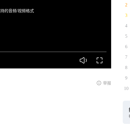
2
持的音频/视频格式
3
4
5
6
7
8
9
举报
10