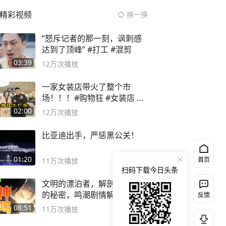
精彩视频
换一换
“怒斥记者的那一刻，讽刺感
达到了顶峰” #打工 #混剪
03:39
12万
次播放
一家女装店带火了整个市
场！！！#购物狂 #女装店 #
高品质女装
02:00
12万
次播放
比亚迪出手，严惩黑公关！
01:20
首页
11万
次播放
扫码下载今日头条
文明的漂泊者，解剖鸣潮最深
的秘密，鸣潮剧情解读02
反馈
08:51
11万
次播放