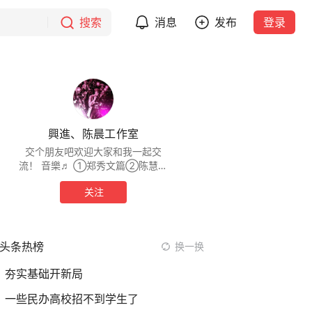
搜索
消息
发布
登录
興進、陈晨工作室
交个朋友吧欢迎大家和我一起交
流！ 音樂♬ ①郑秀文篇②陈慧琳
篇③刘德华篇④邓紫棋篇⑤伍佰
关注
篇⑥综合篇正在更新中…… 这里只
有演唱会，音乐会版本！
头条热榜
换一换
夯实基础开新局
一些民办高校招不到学生了