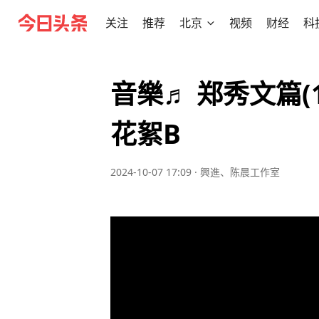
关注
推荐
北京
视频
财经
科
音樂♬ 郑秀文篇(
花絮B
2024-10-07 17:09
·
興進、陈晨工作室