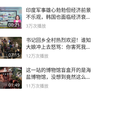
印度军事雄心勃勃但经济前景
不乐观，韩国也面临经济衰退
风险
00:21
3万
次播放
书记回乡全村热烈欢迎！谁知
大娘冲上去怒骂：你害死我儿
子
07:15
12万
次播放
这一站的博物馆盲盒开的是海
盐博物馆，没想到竟然这么好
逛！
01:49
11万
次播放