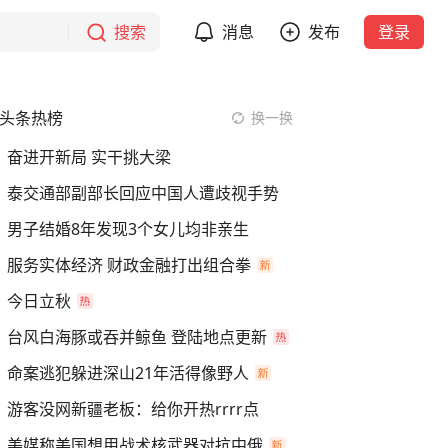
搜索
消息
发布
登录
头条热榜
换一换
奋进开新局 实干挑大梁
泰交通部副部长回应中国人遭歧视手势
男子结婚8年发现3个女儿均非亲生
服务实体经济 财政金融打出组合拳
今日立秋
台风白海豚或吞并鲸鱼 登陆地点更新
命案逃犯躲进深山21年活得像野人
游客没网新疆老板：给你开热rrrr点
美媒称美国想用战术核武器对抗中俄