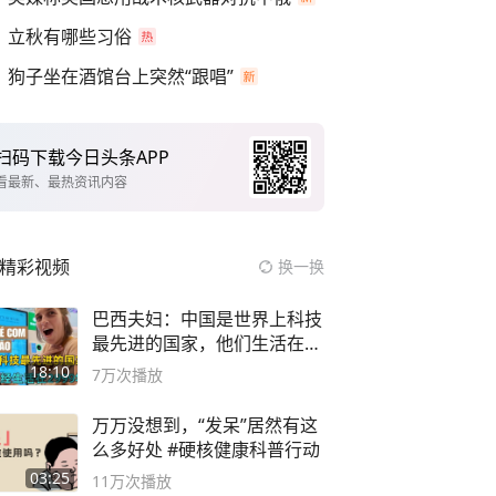
立秋有哪些习俗
狗子坐在酒馆台上突然“跟唱”
扫码下载今日头条APP
看最新、最热资讯内容
精彩视频
换一换
巴西夫妇：中国是世界上科技
最先进的国家，他们生活在
2999年
18:10
7万
次播放
万万没想到，“发呆”居然有这
么多好处 #硬核健康科普行动
03:25
11万
次播放