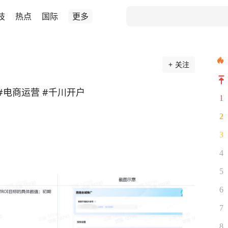
技
热点
国际
更多
关注
#电商运营 #千川开户
1
2
3
4
5
6
7
8