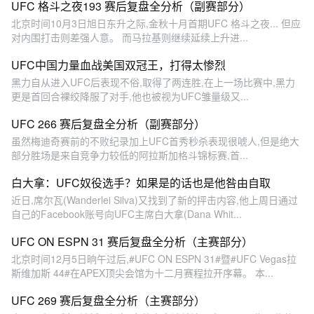
UFC 格斗之夜193 赛后复盘全分析（副赛部分）
北京时间10月3日旭日东升之际,金秋十月首期UFC 格斗之夜... 但应
对内围打击则差强人意。 而马拉基则继续延续上升进...
UFC中国力量血战美国双冠王，打得太惨烈
黑力自从进入UFC后表现不俗,取得了两连胜,在上一场比赛中,黑力
更是首回合裸绞降服了对手,他也被视为UFC雏量级又...
UFC 266 赛后复盘全分析（副赛部分）
虽然梅迪奇赛前的不败纪录加上UFC首秀秒杀表现很唬人,但是绝大
部分胜场是来自竞争力较低的阿拉斯加格斗锦标赛,首...
白大拿：UFC奴役选手？如果是的话也是他咎由自取
近日,席尔瓦(Wanderlei Silva)又找到了新的抨击内容,他上周日通过
自己的Facebook账号向UFC主席白大拿(Dana Whit...
UFC ON ESPN 31 赛后复盘全分析（主赛部分）
北京时间12月5日晌午过后,#UFC ON ESPN 31#暨#UFC Vegas拉
斯维加斯 44#在APEX顶尖会馆为十二月赛程拉开序幕。 本...
UFC 269 赛后复盘全分析（主赛部分）