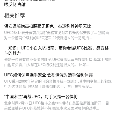
喉反制 高清
相关推荐
保安遭嘴炮高扫踢毫无惧色，拳迷称其神勇无比
UFC264比赛开赛前,“嘴炮”麦格雷戈对着铁笼内保安做了... 别说面
对一位前两个级别的UFC冠军,即使普通人的一记高扫...
「知识」UFC小白入坑指南：带你看懂UFC比赛，感受格
斗的魅力
他是一位很有商业头脑的胖子,UFC赛事运营与媒体对接,基本上都是
由他来负责,白大拿在UFC的权利还是很大的。 比如...
UFC如何保障选手安全 会视情况对选手强制休赛
UFC采用2000年制定的《综合格斗统一规则》,其中明令禁止的犯规
行为达到31条,包括禁止踢击倒地选手、禁止拉扯头发...
“中国木兰”再战UFC，对手又是一名悍将
北京时间2月27日,UFC格斗之夜202期将在美国拉斯维加斯开... 目
前武亚楠在UFC的处境并不算理想,本次又面对强悍的对手...