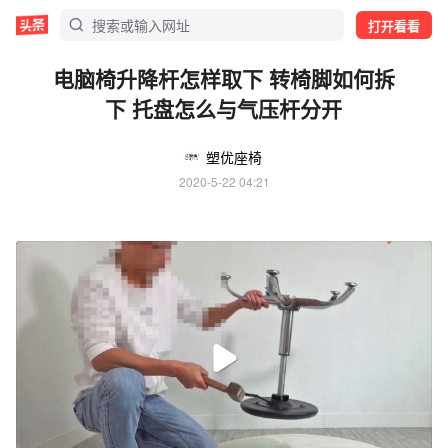
打开看看
电脑椅升降杆怎样取下 转椅脚如何拆
下 托盘怎么与气压杆分开
塑优座椅
2020-5-22 04:21