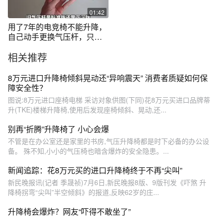
01:42
用了7年的电竞椅不能升降，
自己动手更换气压杆，只花
了50块钱
相关推荐
8万元进口升降椅倾斜晃动还“异响震天” 消费者质疑如何保
障安全性？
图说:8万元进口座椅电梯 采访对象供图(下同)花8万元买进口品牌蒂
升(TKE)楼梯升降椅,使用后发现座椅倾斜、晃动,还...
别再“折腾”升降椅了 小心会爆
不管是在办公室还是家里的书房,气压升降椅都是时下必备的办公设
备。 殊不知,小小的气压椅也暗含爆炸的安全隐患。...
新闻追踪：花8万元买的进口升降椅终于不再“尖叫”
新民晚报讯(记者 季晟祯)7月6日,新民晚报8版、9版刊发《吓煞 升
降椅拐弯“尖叫”半空倾斜》的报道,反映62岁的庄...
升降椅会爆炸？网友“吓得不敢坐了”