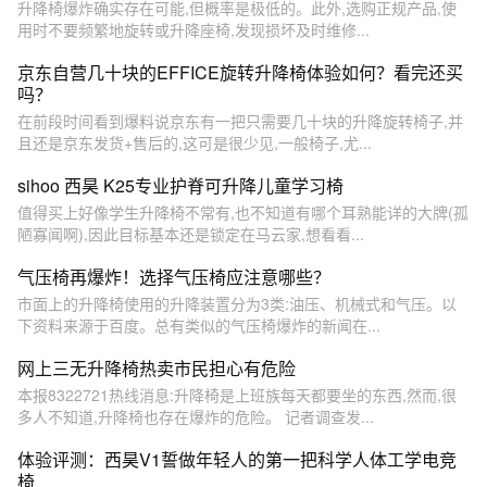
升降椅爆炸确实存在可能,但概率是极低的。此外,选购正规产品,使
用时不要频繁地旋转或升降座椅,发现损坏及时维修...
京东自营几十块的EFFICE旋转升降椅体验如何？看完还买
吗？
在前段时间看到爆料说京东有一把只需要几十块的升降旋转椅子,并
且还是京东发货+售后的,这可是很少见,一般椅子,尤...
sihoo 西昊 K25专业护脊可升降儿童学习椅
值得买上好像学生升降椅不常有,也不知道有哪个耳熟能详的大牌(孤
陋寡闻啊),因此目标基本还是锁定在马云家,想看看...
气压椅再爆炸！选择气压椅应注意哪些？
市面上的升降椅使用的升降装置分为3类:油压、机械式和气压。以
下资料来源于百度。总有类似的气压椅爆炸的新闻在...
网上三无升降椅热卖市民担心有危险
本报8322721热线消息:升降椅是上班族每天都要坐的东西,然而,很
多人不知道,升降椅也存在爆炸的危险。 记者调查发...
体验评测：西昊V1誓做年轻人的第一把科学人体工学电竞
椅