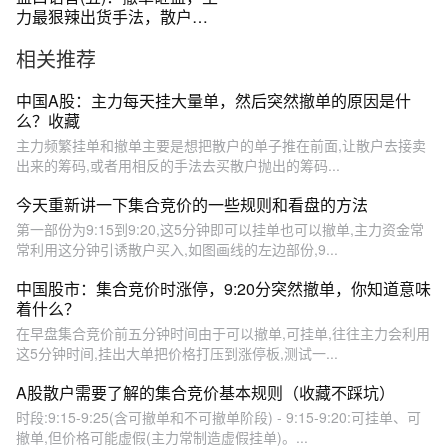
力最狠辣出货手法，散户碰
上只能逃命
相关推荐
中国A股：主力每天挂大量单，然后突然撤单的原因是什
么？收藏
主力频繁挂单和撤单主要是想把散户的单子推在前面,让散户去接卖
出来的筹码,或者用相反的手法去买散户抛出的筹码...
今天重新讲一下集合竞价的一些规则和看盘的方法
第一部份为9:15到9:20,这5分钟即可以挂单也可以撤单,主力资金常
常利用这分钟引诱散户买入,如图画线的左边部份,9...
中国股市：集合竞价时涨停，9:20分突然撤单，你知道意味
着什么？
在早盘集合竞价前五分钟时间由于可以撤单,可挂单,往往主力会利用
这5分钟时间,挂出大单把价格打压到涨停板,测试一...
A股散户需要了解的集合竞价基本规则（收藏不踩坑）
时段:9:15-9:25(含可撤单和不可撤单阶段) - 9:15-9:20:可挂单、可
撤单,但价格可能虚假(主力常制造虚假挂单)。...