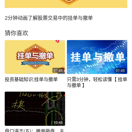
2分钟动画了解股票交易中的挂单与撤单
猜你喜欢
01:45
01:45
投资基础知识:挂单与撤单
只需3分钟，轻松读懂【 挂单
与撤单 】
10:46
盘口语言(五)：撤单砸盘，主