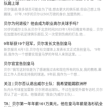
队踢上球
贝尔强调,很多球员可能会为了钱,想去更大的俱乐部,但自己想上场
踢球。 07年,18岁的贝尔以500万镑的身价,加盟热刺...
贝尔为何退役？他会成为职业高尔夫球手吗？
33岁的威尔士队长贝尔于北京时间2023年1月9日晚宣布退役... 贝尔
在加盟洛杉矶足球俱乐部后,又一次受到伤病的打击,他...
9年斩获19个冠军，贝尔发长文告别皇马
新京报讯 6月1日,贝尔在社交媒体上发表长文正式告别皇马。 “9年
前,我作为一个想要实现皇马梦的年轻人来到这里。...
贝尔官宣告别皇马
贝尔:“我写这封信是为了感谢我过去和现在所有的队友,我的教练,幕
后工作人员和支持我的球迷。9年前,我作为一个想...
关注 | 贝尔否认退出威尔士队：我希望能踢欧洲杯
队内头号球星加雷斯·贝尔将退出球队。不过在接受外媒专访时,贝尔
否认了这一说法。他强调说:“我会(为威尔士队)...
TA：贝尔第一年年薪161万美元，他在皇马年薪是洛杉矶全