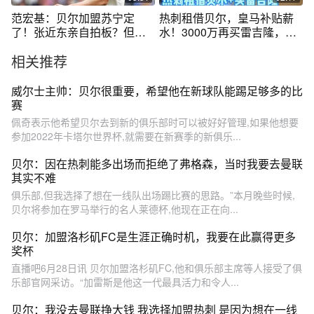
范宏基：贝尔加盟苏宁定
热刺租借贝尔，皇马补贴薪
了！张近东亲自拍板？但对
水！3000万再买雷吉隆，这
球队作用不大
笔转会四赢
相关推荐
威尔士主帅：贝尔很重要，希望他在新球队能踢足够多的比
赛
佩奇表示他希望贝尔去到新的俱乐部时可以被好好管理,如果他想要
参加2022年卡塔尔世界杯,就需要在新赛季的新俱乐...
贝尔：因在热刺能多出场而拒绝了弗格森，当时我要去曼联
其实不难
俱乐部,但我选择了想在一线队出场踢比赛的思路。”本月晚些时候,
贝尔将参加在罗马举行的名人莱德杯,他现在正在向...
贝尔：加盟洛杉矶FC是生涯正确时机，我要在此赢得更多
奖杯
直播吧6月28日讯 贝尔加盟洛杉矶FC,他和俱乐部主席等人接受了俱
乐部官网采访。“加雷斯是他这一代最具活力和令人...
贝尔：我没去曼联挣大钱 我选择加盟热刺 是因为想在一线