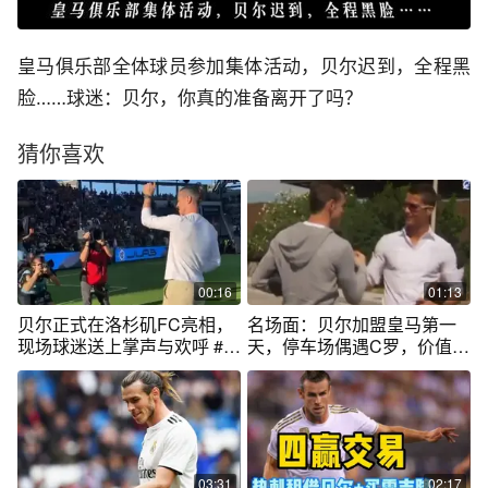
皇马俱乐部全体球员参加集体活动，贝尔迟到，全程黑
脸……球迷：贝尔，你真的准备离开了吗？
猜你喜欢
00:16
01:13
贝尔正式在洛杉矶FC亮相，
名场面：贝尔加盟皇马第一
现场球迷送上掌声与欢呼 #贝
天，停车场偶遇C罗，价值2
尔正式在洛杉矶FC亮相 #贝
亿的握手
尔加盟洛杉矶FC
03:31
02:17