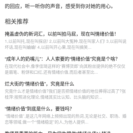
的回应，听一听你的声音，感受到你对她的用心。
相关推荐
掩盖虚伪的新词汇，以前叫拍马屁，现在叫情绪价值！
1,以前叫托,现在叫探店! 2,以前叫大冤种,现在叫家人们! 3,以前叫说
坏话,现在叫蛐蛐! 4,以前叫开心果,现在叫搞笑...
“成年人的奶嘴儿”：人人索要的“情绪价值”究竟是个啥？
在现代社会中,像李佳琦这样的“赛博货郎”向其粉丝提供的绝不仅仅
是眉笔、粉饼和口红,还有情绪价值,而后者甚至比...
烂大街的“情绪价值”，究竟是什么
究竟什么才是情绪价值?我们是否把情绪价值的地位捧得过高了?张
桂萍:按照进化理论,情绪其实比认知、比头脑的知识...
“情绪价值”到底是什么，要钱吗？
“情绪价值”,是这几年网络上频频出现的热词,无论是社交、职场、婚
恋等领域,做一个“情绪稳定”的人,为他人提供...