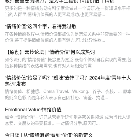
教师最重要的能力，是为学生提供“情绪价值” | 精选
更多的是一种情绪劳动有科学家曾做过一个调研,在一群知识水平相
当的人群里,情绪价值高的人更容易成功,也更容易感...
“情绪价值”这四个字，看得我过敏
在各种情感教程中,情绪价值都被认为是恋爱关系中非常重要的一种
价值,善于提供情绪价值的人很有魅力,可以让异性欲...
【原创】云岭论坛 | “情绪价值”何以成热词
如今流行的“情绪价值”,概念更为宽泛,既有个体对自我实现的需要,包
括多种情绪的表达与需求,也有对人际相处的需...
“情绪价值”给足了吗？“班味”去掉了吗？2024年度“青年十大
热词”发布
情绪价值、松弛感、China Travel、Wukong、谷子、夜校、... 原本
的贬义色彩,而是年轻人表示自己因社恐、害羞、拘谨...
Emotional Value/情绪价值
如今,“情绪价值”一词已从营销学延伸到亲密关系领域,成为当代人谈
恋爱、交朋友的重要标准。一对情侣分手,原因可...
今日谈 | 从“情绪消费”看到“价值”的新定义