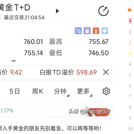
1
2
3
4
5
6
7
8
9
！想入手黄金的朋友先别着急，可以再等等哟！
10