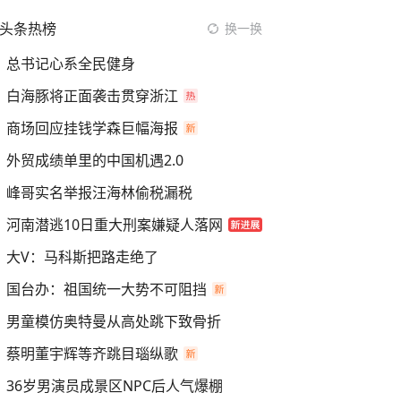
头条热榜
换一换
总书记心系全民健身
白海豚将正面袭击贯穿浙江
商场回应挂钱学森巨幅海报
外贸成绩单里的中国机遇2.0
峰哥实名举报汪海林偷税漏税
河南潜逃10日重大刑案嫌疑人落网
大V：马科斯把路走绝了
国台办：祖国统一大势不可阻挡
男童模仿奥特曼从高处跳下致骨折
蔡明董宇辉等齐跳目瑙纵歌
36岁男演员成景区NPC后人气爆棚