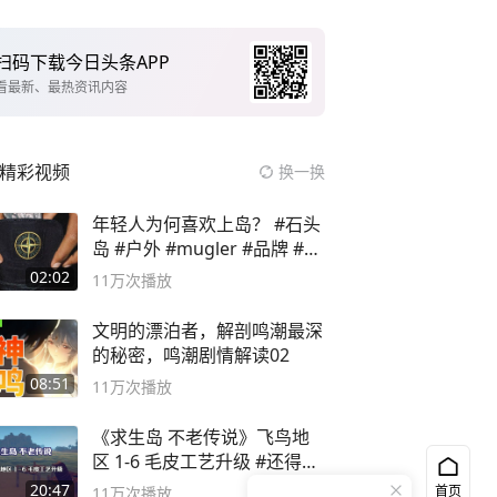
扫码下载今日头条APP
看最新、最热资讯内容
精彩视频
换一换
年轻人为何喜欢上岛？ #石头
岛 #户外 #mugler #品牌 #足
球流氓
02:02
11万
次播放
文明的漂泊者，解剖鸣潮最深
的秘密，鸣潮剧情解读02
08:51
11万
次播放
《求生岛 不老传说》飞鸟地
区 1-6 毛皮工艺升级 #还得是
主机大作
20:47
首页
11万
次播放