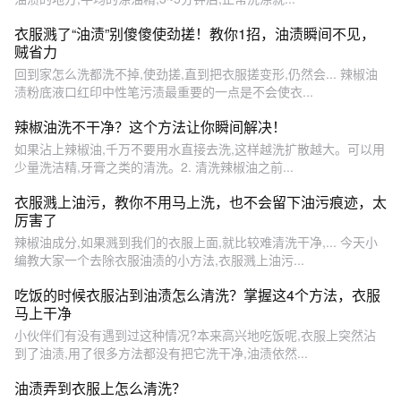
衣服溅了“油渍”别傻傻使劲搓！教你1招，油渍瞬间不见，
贼省力
回到家怎么洗都洗不掉,使劲搓,直到把衣服搓变形,仍然会... 辣椒油
渍粉底液口红印中性笔污渍最重要的一点是不会使衣...
辣椒油洗不干净？这个方法让你瞬间解决！
如果沾上辣椒油,千万不要用水直接去洗,这样越洗扩散越大。可以用
少量洗洁精,牙膏之类的清洗。2. 清洗辣椒油之前...
衣服溅上油污，教你不用马上洗，也不会留下油污痕迹，太
厉害了
辣椒油成分,如果溅到我们的衣服上面,就比较难清洗干净,... 今天小
编教大家一个去除衣服油渍的小方法,衣服溅上油污...
吃饭的时候衣服沾到油渍怎么清洗？掌握这4个方法，衣服
马上干净
小伙伴们有没有遇到过这种情况?本来高兴地吃饭呢,衣服上突然沾
到了油渍,用了很多方法都没有把它洗干净,油渍依然...
油渍弄到衣服上怎么清洗？