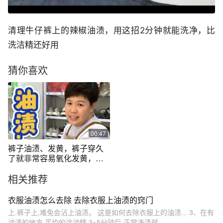
清理牛仔裤上的辣椒油渍，用这招2分钟就能洗净，比
洗洁精还好用
猜你喜欢
00:47
裤子油渍、发黄，裤子穿久
了就非常容易氧化发黄，裤
子氧化发黄或者蹦上油渍难
相关推荐
清洗，来试试这个清洗小妙
招#污渍轻松去除 #油渍去除
#氧化发黄 #实用小技巧 #油
衣服油渍怎么去除 去除衣服上油渍的窍门
渍轻松去除
上.裤子上,难免会沾上油渍。 这是如何去除衣服上的油渍... 3、在有
油渍的地方,平均的涂油精,3~5分钟后,正常洗涤就...