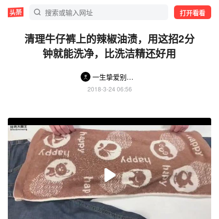
打开看看
清理牛仔裤上的辣椒油渍，用这招2分
钟就能洗净，比洗洁精还好用
一生挚爱别无所求
2018-3-24 06:56