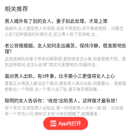
婚姻危机 #情感挽回
相关推荐
男人婚外有了别的女人，妻子如此处理，才是上策
婚姻中,女人遭受男人的背叛,没有不愤怒的,但不要被愤怒... 问要怎
么办?这种错误的处理方式,还让男人有了支持者,女...
老公背叛婚姻，女人如何走出痛苦，保持冷静，稳准狠地处
理？
这就是越轨给妻子带来的撕裂感,我知道该怎么做,但是我做不到。遇
到这种情况,该怎么处理?其实大家要明白,你最终选...
面对男人出轨，有3件事，比手撕小三更值得女人上心
要真正从根源上解决这个痛点,避免男人再次出轨,则需要从... 我都能
想象出一个场景,当一个男人出了轨,妻子每天都指着...
聪明的女人告诉你：“收拾”出轨男人，这样做才最有效！
有个学员,在发现男人出轨后,第一时间和男人大吵一架,她... 比如我
有一个学员小可,她和丈夫有15年的婚姻了,疫情爆发...
App内打开