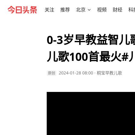
关注
推荐
北京
视频
财经
科
0-3岁早教益智儿
儿歌100首最火#
2024-01-28 08:00
·
桐宝早教儿歌
原创