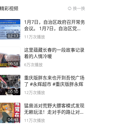
精彩视频
换一换
1月7日，自治区政府召开常务
会议。 1月7日，自治区党委
副书记
02:17
11万
次播放
这里蕴藏长春的一段故事记录
着的人情冷暖
00:58
6万
次播放
重庆版胖东来也开到吾悦广场
了 #永辉超市 #重庆版胖永辉
00:50
12万
次播放
猛兽派对荒野大膘客模式发现
无赖玩法！走对手的路让对手
无路可走
04:43
11万
次播放