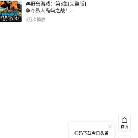
🎮野兽游戏：第5集[完整版]
争夺私人岛屿之战！
#MrBeastChina
55:37
3万
次播放
首页
扫码下载今日头条