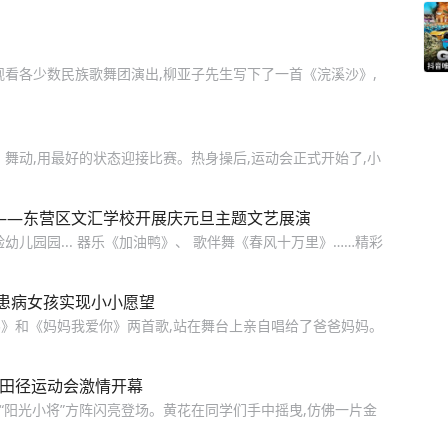
观看各少数民族歌舞团演出,柳亚子先生写下了一首《浣溪沙》,
舞动,用最好的状态迎接比赛。热身操后,运动会正式开始了,小
” ——东营区文汇学校开展庆元旦主题文艺展演
幼儿园园... 器乐《加油鸭》、 歌伴舞《春风十万里》……精彩
患病女孩实现小小愿望
》和《妈妈我爱你》两首歌,站在舞台上亲自唱给了爸爸妈妈。
届田径运动会激情开幕
“阳光小将”方阵闪亮登场。黄花在同学们手中摇曳,仿佛一片金