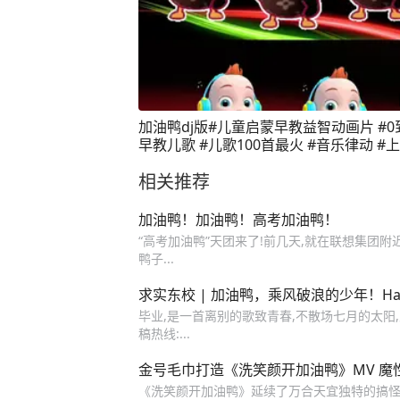
加油鸭dj版#儿童启蒙早教益智动画片 #0
早教儿歌 #儿歌100首最火 #音乐律动 #
🔥
相关推荐
加油鸭！加油鸭！高考加油鸭！
“高考加油鸭”天团来了!前几天,就在联想集团
鸭子...
求实东校 | 加油鸭，乘风破浪的少年！Happy
毕业,是一首离别的歌致青春,不散场七月的太阳,
稿热线:...
金号毛巾打造《洗笑颜开加油鸭》MV 魔
《洗笑颜开加油鸭》延续了万合天宜独特的搞怪幽