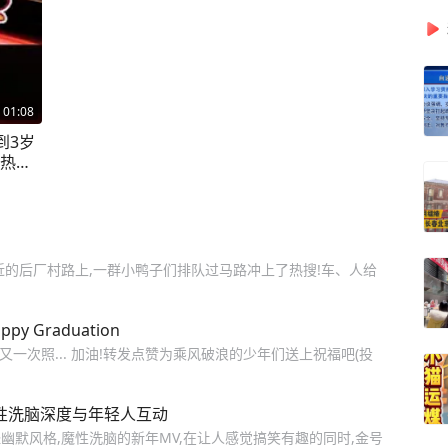
01:08
到3岁
上热门
附近的后厂村路上,一群小鸭子们排队过马路冲上了热搜!车、人给
 Graduation
又一次照... 加油!转发点赞为乘风破浪的少年们送上祝福吧(投
性洗脑深度与年轻人互动
默风格,魔性洗脑的新年MV,在让人感觉搞笑有趣的同时,金号