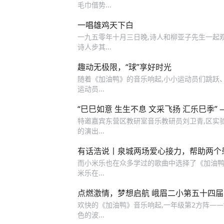
毛巾借势...
一唱雄鸡天下白
一九五零年十月三日晚,诗人和柳亚子先生一起
诗人步其...
趣动无极限，“球”享好时光
随着《加油鸭》的音乐响起,小小运动员们跳跃、
运动员...
“巳巳如意 生生不息 文采飞扬 汇乐巳季
特邀嘉宾东营区教研室音乐教研员刘卫青,区实验
的演出...
有话浩说丨泉城两场爱心接力，帮助两个
而小米乐也在众多学过的歌曲中选择了《加油鸭
米乐在...
点燃激情，梦想启航 峨眉二小第五十四
欢快的《加油鸭》音乐响起,一年级第2方阵——
色的波...