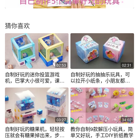
猜你喜欢
02:53
02:31
自制好玩的迷你投篮游戏
自制好玩的抽抽乐玩具，可
机，巴掌大小很可爱，课间
以拉开小纸条，小朋友都很
和小伙伴一起玩
喜欢
03:27
34:02
自制好玩的糖果机，轻轻按
教你自制9款解压小玩具，简
压就会有糖果掉出来，步骤
单又好玩，手工DIY折纸教学