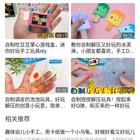
也简单！
04:11
04:35
自制吃豆豆掌心游戏盒，迷
教你自制解压又好玩的冰淇
你好玩手工玩具diy
淋，小朋友都喜欢，手工DIY
折纸教学
01:02
01:41
自制调皮的泡泡玩具，好玩
自制捏捏解压玩具！捏起来
解压的创意小玩意，简单有
好Q弹，和买来的一样好玩
趣diy
相关推荐
趣味幼儿小手工，用卡纸做一个小乌龟，好做好看又好玩儿
自己动动小手能做出好玩儿又好看的东西,很有成就感。下面我们就