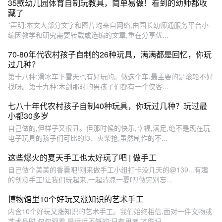
35款幼儿园体育自制玩教具，简单易做！看到的幼师都收
藏了
*声明:本文大部分文字和图片均来自网络,由园长幼师通服务平台小
编因教学和研究需要转载或选编的文章,重在分享优...
70-80年代农村孩子自制的26种玩具，满满都是回忆，你玩
过几种？
第十八种:滑冰车下雪天也有好玩的。做这个车,最主要的是滚轮不好
找呀。第十九种:木剑那时的男孩子们都有一个侠客...
七八十年代农村孩子自制40种玩具，你玩过几种？玩过最
小都30多岁
自己做的,但样子又很丑。但那时候的快乐,幸福,满足,绝不是现在玩
电子玩具的孩子们可比的!3、火柴抢,虽然制作的不...
这些爆火的夏天手工也太好玩了吧 | 做手工
自己做个美美的香囊吧!刚来做手工小组打卡没几天的@139...有趣
的创意手工!让我们玩起来,一起清凉一夏吧!做完别忘...
博物馆里10个好玩又涨知识的艺术手工
内含10个好玩又涨知识的艺术手工。我们始终相信,面对一件文物或
艺术品时,仅仅观看,是远远不够的:只有思考,才能记...