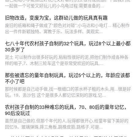
一起做一个可爱又好玩儿的小乌龟过程:需要准备的...
旧物改造，变废为宝，这群幼儿做的玩具真有趣
废旧的纸箱和绳子做成了“颜色对对碰”;小马达和小电灯... 精心制作
出一件件新颖独特、寓教于乐、玩法多样、美观实...
七八十年代农村孩子自制的32个玩具，玩过8个以上最小都
30多岁了
泥土 可以制作出很多好玩的,粘粘性很好的泥,把他们制作成各种各
样的哨子,7、木制三轮车这个是非常受欢迎的玩具,...
那些被遗忘的童年自制玩具，玩过5个以上的，年龄应该都
不小了吧
那时候都是自己动手做,找一根细口的茶水杯子粗的木头,用...很是好
玩。19、丢沙包 这个是很多人都记忆深刻的游戏,记...
农村孩子自制的33种难忘的玩具，70、80后的童年记忆，
90后没玩过
虽然是自己做的,但那个年代的人,玩得都很开心,给童年留下美好的
回忆!9、玻璃弹珠,摔三角板,跳橡皮筋,跳格子,可是...