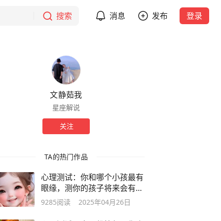
搜索
消息
发布
登录
文静茹我
星座解说
关注
TA的热门作品
心理测试：你和哪个小孩最有
眼缘，测你的孩子将来会有什
么出息？
9285
阅读
2025年04月26日