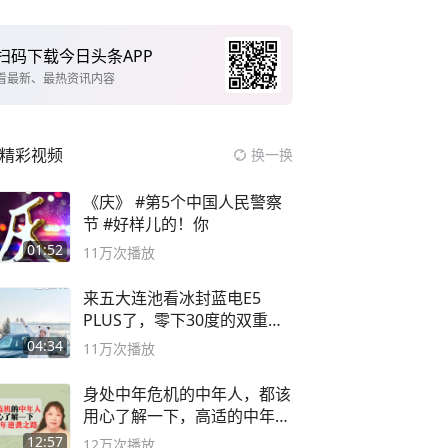
扫码下载今日头条APP
看最新、最热资讯内容
精彩视频
换一换
《庆》 #第5个中国人民警察
节 #好样儿的！你
01:52
11万
次播放
来五大连池看冰封蓝电E5
PLUS了，零下30度的双重冰
封40小时全录
04:34
11万
次播放
身处中年危机的中年人，都该
用心了解一下，高适的中年逆
袭之路
12:57
12万
次播放