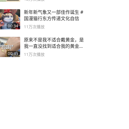
新年新气象又一部佳作诞生 #
国漫猫行东方传递文化自信
00:34
11万
次播放
原来不是我不适合戴黄金，是
我一直没找到适合我的黄金
😭
00:49
11万
次播放