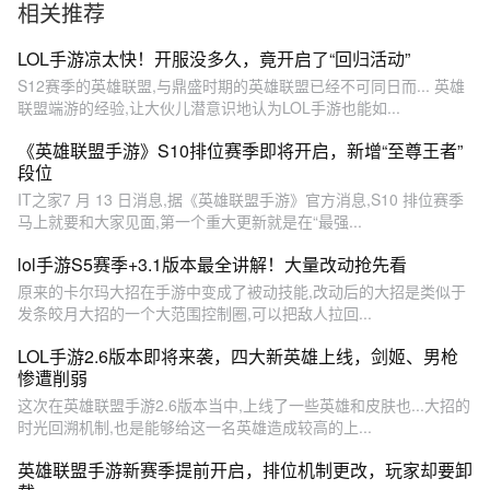
相关推荐
​LOL手游凉太快！开服没多久，竟开启了“回归活动”
S12赛季的英雄联盟,与鼎盛时期的英雄联盟已经不可同日而... 英雄
联盟端游的经验,让大伙儿潜意识地认为LOL手游也能如...
《英雄联盟手游》S10排位赛季即将开启，新增“至尊王者”
段位
IT之家7 月 13 日消息,据《英雄联盟手游》官方消息,S10 排位赛季
马上就要和大家见面,第一个重大更新就是在“最强...
lol手游S5赛季+3.1版本最全讲解！大量改动抢先看
原来的卡尔玛大招在手游中变成了被动技能,改动后的大招是类似于
发条皎月大招的一个大范围控制圈,可以把敌人拉回...
LOL手游2.6版本即将来袭，四大新英雄上线，剑姬、男枪
惨遭削弱
这次在英雄联盟手游2.6版本当中,上线了一些英雄和皮肤也...大招的
时光回溯机制,也是能够给这一名英雄造成较高的上...
英雄联盟手游新赛季提前开启，排位机制更改，玩家却要卸