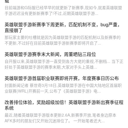
载
目前端游和G际服已经早早的就更新了新赛季,现如今,就差英雄联盟
手游迟迟没有更新新赛季了!不过,近期英雄联盟手游...
英雄联盟手游新赛季下周更新，匹配机制不变，bug严重，
直接崩了
那玩家主要的吐槽就是因为英雄联盟手游的匹配机制以及新赛季的
不更新,不过好在目前英雄联盟手游新赛季即将开启了...
英雄联盟手游赛季末大新闻，周董晒钻三段位
自开服以来,英雄联盟手游一直受到各方大佬的重视,不删档... 当下正
好处于英雄联盟手游的赛季末期,大家对手头上英雄...
英雄联盟手游首届职业联赛即将开赛，年度赛事日历公布
封面新闻记者 蔡世奇3月18日,英雄联盟手游在中国大陆地区首届职
业联赛(WRL)开赛前一天,公布了《英雄联盟手游》电...
改善排位体验，奖励超级加倍！英雄联盟手游新出赛季征程
系统
最近,随着英雄联盟手游版本更新2.6A,新赛季开放,笔者身边原本
AFK多时的朋友们又开始沉迷排位了。 一开始笔者还大...