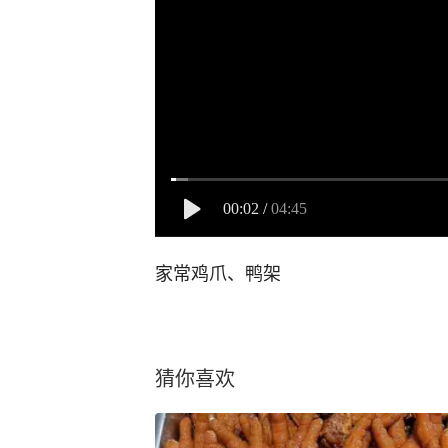
00:02
/
04:45
家常鸡爪、鸭架
猜你喜欢