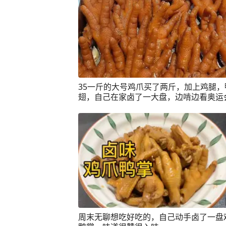
35一斤的大号鸡爪买了两斤，加上鸡腿，
翅，自己在家卤了一大盘，边啃边看奥运
鸡爪#卤鸡腿#卤鸭翅#卤菜做法
周末无聊想吃好吃的，自己动手卤了一盘