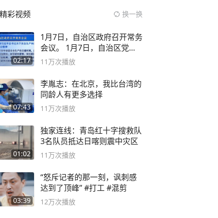
精彩视频
换一换
1月7日，自治区政府召开常务
会议。 1月7日，自治区党委
副书记
02:17
11万
次播放
李胤志：在北京，我比台湾的
同龄人有更多选择
07:43
11万
次播放
独家连线：青岛红十字搜救队
3名队员抵达日喀则震中灾区
01:02
11万
次播放
“怒斥记者的那一刻，讽刺感
达到了顶峰” #打工 #混剪
03:39
12万
次播放