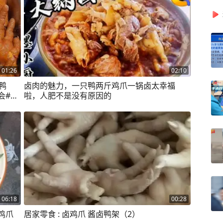
01:26
02:10
鸭
卤肉的魅力，一只鸭两斤鸡爪一锅卤太幸福
会#卤
啦，人肥不是没有原因的
06:18
00:28
鸡爪
居家零食 : 卤鸡爪 酱卤鸭架（2）