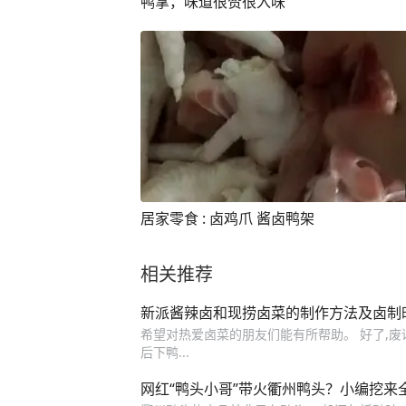
鸭掌，味道很赞很入味
居家零食 : 卤鸡爪 酱卤鸭架
相关推荐
新派酱辣卤和现捞卤菜的制作方法及卤制
希望对热爱卤菜的朋友们能有所帮助。 好了,废话不
后下鸭...
网红“鸭头小哥”带火衢州鸭头？小编挖来