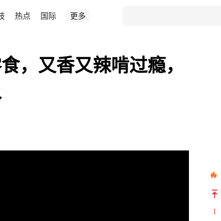
技
热点
国际
更多
零食，又香又辣啃过瘾，
水
1