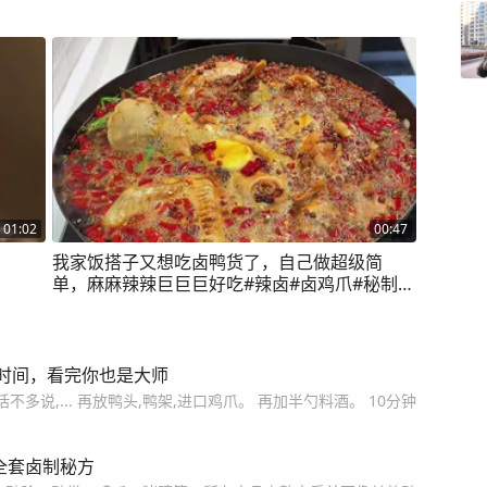
01:02
00:47
我家饭搭子又想吃卤鸭货了，自己做超级简
单，麻麻辣辣巨巨巨好吃#辣卤#卤鸡爪#秘制卤
味 #抖音美食推荐官#麻辣鲜香
时间，看完你也是大师
多说,... 再放鸭头,鸭架,进口鸡爪。 再加半勺料酒。 10分钟
全套卤制秘方