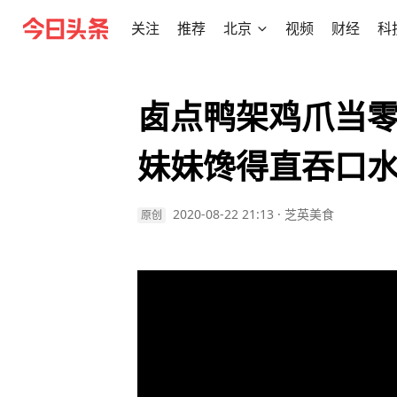
关注
推荐
北京
视频
财经
科
𠧧点鸭架鸡爪当
妹妹馋得直吞口
2020-08-22 21:13
·
芝英美食
原创