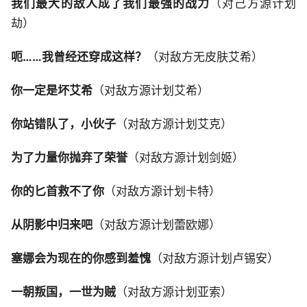
我们最大的敌人成了我们最强的战力
（对己方源计划
劫）
呃……我曾经还穿成这样？
（对敌方无皮肤艾希）
你一定是坏艾希
（对敌方源计划艾希）
你站错队了，小伙子
（对敌方源计划艾克）
为了力量你抛弃了荣誉
（对敌方源计划剑姬）
你的匕首救不了你
（对敌方源计划卡特）
从阴影中归来吧
（对敌方源计划蕾欧娜）
塞娜会为现在的你感到羞愧
（对敌方源计划卢锡安）
一朝叛国，一世为贼
（对敌方源计划亚索）