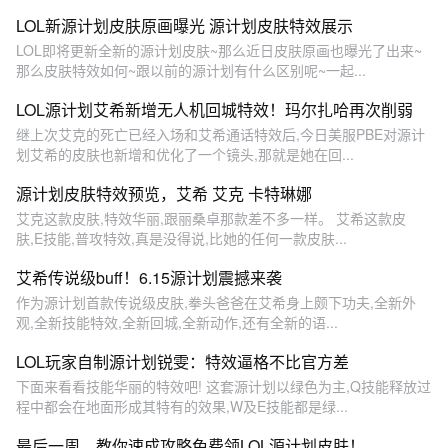
LOL新源计划皮肤原画曝光 源计划皮肤特效展示
LOL即将更新全新的源计划皮肤~那么近日皮肤原画也曝光了出来~
那么皮肤特效如何~跟以前的源计划有什么区别呢~一起...
LOL源计划艾希新增无人机回城特效！玛尔扎哈再次削弱
继上次艾克的死亡已经入场和艾希通话特效后,今日美服PBE对源计
划艾希的皮肤也新增和优化了一个镜头,那就是她在回...
源计划皮肤特效预览，艾希 艾克 卡特琳娜
艾克这款皮肤,特效华丽,跟丽桑卓那款差不多一样。 艾希这款皮
肤,E技能,普攻特效,真是没得说,比她的任何一款皮肤...
艾希传说级buff！6.15源计划震撼来袭
作为源计划首款传说级皮肤,拳头爸爸在艾希身上颇下功夫,全新外
观,全新技能特效,全新回城,全新动作,还有全新的语...
LOL玩家自制源计划锐雯：特效逼格不比官方差
下面来看看技能华丽的特效吧! 这套源计划以绿色为主,Q技能释放过
程中都会在地面形成其特有的效果,W及E技能都是绿...
最后一周，教你速成攻略免费领LOL源计划皮肤！