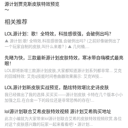
源计划贾克斯皮肤特效预览
～
相关推荐
LOL源计划：歌！全特效，科技感很强，会破例出吗？
▲ 源计划:歌! 全特效,科技感很强,会破例出吗? (之前好像破例出了
一个玩家自制的皮肤,叫什么来着? ) ▲ 几何桶,...
先睹为快，三款最新源计划皮肤特效，寒冰带自嗨模式最亮
眼！
LOL即将新增三款源计划皮肤,大家都知道源计划系列都非常... 艾克
的回城特效: 艾克q技能时间卷曲器效果展示: 艾克W技...
LOL源计划新皮肤实战预览，酷炫特效堪比史诗皮肤
我已经做出了我的选择,买买买——源计划皮肤 卡特在几个版本小小
加强之后,在白金一下的段位还是非常恐怖的存在!...
lol源计划联合艾希皮肤特效视频 源计划艾希购买地址
此次小编就为大家带来lol源计划联合艾希的皮肤特效视频欣赏,各位
对这个皮肤感兴趣的玩家一起来看看吧! • 源计划...