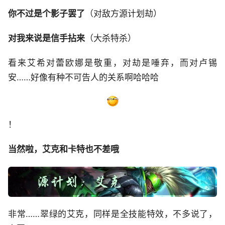
你不过是个影子罢了
（对敌方源计划劫）
对我来说是信手拈来
（大杀特杀）
看来艾希对蕾欧娜是敬重，对劫是唾弃，而对卢锡
安……好像有种不可告人的关系啊哈哈哈
！
当然啦，艾克和卡特也不差哦
非常……翠绿的艾克，同样是全技能特效，不多说了，