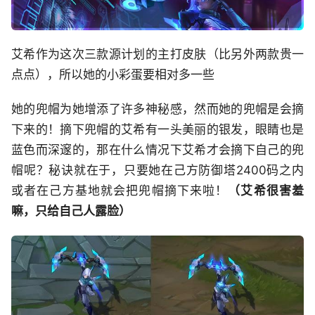
艾希作为这次三款源计划的主打皮肤（比另外两款贵一
点点），所以她的小彩蛋要相对多一些
她的兜帽为她增添了许多神秘感，然而她的兜帽是会摘
下来的！摘下兜帽的艾希有一头美丽的银发，眼睛也是
蓝色而深邃的，那在什么情况下艾希才会摘下自己的兜
帽呢？秘诀就在于，只要她在己方防御塔2400码之内
或者在己方基地就会把兜帽摘下来啦！
（艾希很害羞
嘛，只给自己人露脸）