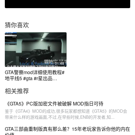
猜你喜欢
01:48
GTA警察mod详细使用教程#
地平线5 #gta #r星出品
#steam游戏
相关推荐
《GTA5》PC版加密文件被破解 MOD指日可待
鉴于《GTA4》MOD的成功,很多玩家都想知道《GTA5》的MOD会
带来什么样的游戏画面,不过,在早些时候,ENB的开发者,知...
GTA三部曲重制版真有那么差？15年老玩家告诉你他的内在
价值