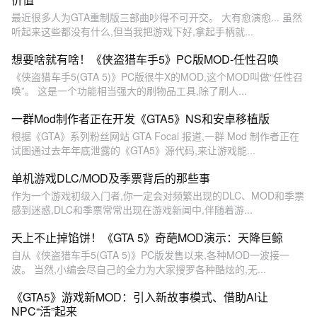
最近很多人为GTA重制版三部曲吵得不可开交。 大有愈演愈... 虽然
听起来这些都没有什么,但当我把游戏下好,拿起手柄就...
想要啥就有啥！《侠盗猎车手5》PC版MOD-任性召唤
《侠盗猎车手5(GTA 5)》PC版很牛X的MOD,这个MOD叫做“任性召
唤”。 这是一个功能相当强大的刷物品工具,除了刷人...
一群Mod制作者正在开发《GTA5》NS和安卓移植版
根据《GTA》系列粉丝网站 GTA Focal 报道,一群 Mod 制作者正在
试图通过去年年底泄露的《GTA5》源代码,来让游戏能...
单机游戏DLC/MOD及季票背后的那些事
作为一个游戏初级入门者,你一定会对频繁出现的DLC、MOD和季票
感到迷惑,DLC和季票常常出现在游戏新闻中,伴随着游...
天上不止掉馅饼！《GTA 5》奇葩MOD演示：天降巨鲸
自从《侠盗猎车手5(GTA 5)》PC版发售以来,各种MOD一波接一
波。 当然,小编会尽自己的全力为大家搜罗各种酷炫的,无...
《GTA5》游戏新MOD：引入新故事模式、借助AI让
NPC“活”起来