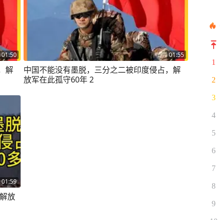
01:50
01:55
1
，解
中国不能没有墨脱，三分之二被印度侵占，解
放军在此孤守60年 2
2
3
4
5
6
7
01:59
8
，解放
9