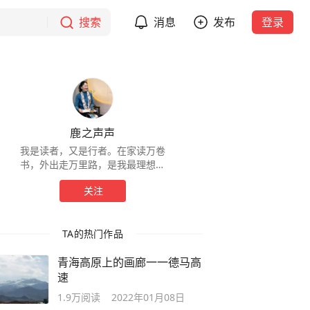
搜索
消息
发布
登录
鹿之声声
我是读者，又是行者。在家读万卷
书，外出走万里路，是我最理想的
生活状态。来吧！一起看美景、听
关注
美文
TA的热门作品
青海高原上的画廊一一德马高
速
1.9万
阅读
2022年01月08日