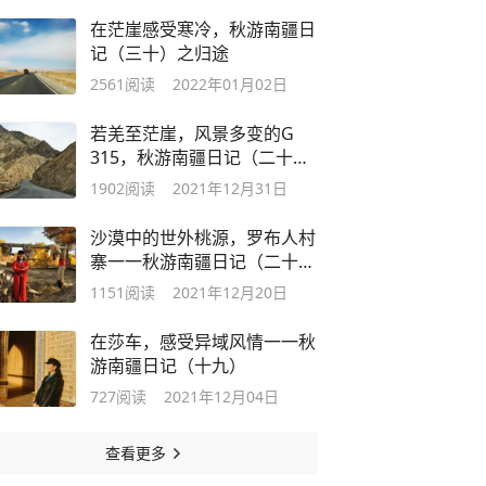
在茫崖感受寒冷，秋游南疆日
记（三十）之归途
2561
阅读
2022年01月02日
若羌至茫崖，风景多变的G
315，秋游南疆日记（二十
九）
1902
阅读
2021年12月31日
沙漠中的世外桃源，罗布人村
寨一一秋游南疆日记（二十
八）
1151
阅读
2021年12月20日
在莎车，感受异域风情一一秋
游南疆日记（十九）
727
阅读
2021年12月04日
查看更多