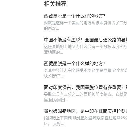
相关推荐
西藏墨脱是一个什么样的地方？
但就是这样一个美丽的地方却被印度侵占了三分之
的西双...
中国不能没有墨脱！全国最后通公路的县城
这座县城的土地又为什么会有一部分被印度实际控制
藏地区的...
西藏墨脱是一个什么样的地方？
身其中会让人完全感受不到这里是西藏,这个地方
块,创造了...
面对印度侵占，我国墨脱位置有多重要？
导致全县有三分之二的面积被印度抢占。它就是我
里,因为周围...
墨脱娘姆错地区，是中印在藏南实控拉锯
娘姆错上下两湖,地处墨脱县城以南直线距离25公
区。 大好...