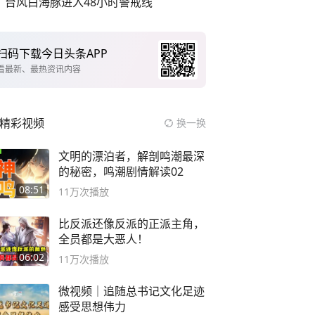
台风白海豚进入48小时警戒线
扫码下载今日头条APP
看最新、最热资讯内容
精彩视频
换一换
文明的漂泊者，解剖鸣潮最深
的秘密，鸣潮剧情解读02
08:51
11万
次播放
比反派还像反派的正派主角，
全员都是大恶人！
06:02
11万
次播放
微视频｜追随总书记文化足迹
感受思想伟力