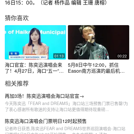
16日15：00。（记者 杨作品 编辑 王珊 唐榕）
猜你喜欢
01:13
00:22
海口官宣：陈奕迅演唱会来
5月8日中午12:00，抓住
了！4月27日，海口“五一”假
Eason南方巡演的最后机
期暨二季度重要文旅活动新
会，一起感受内地南方地区
相关推荐
闻发布会举行，小布从发布
最后一站的歌舞盛宴！#陈奕
会上了解到，6月13日-15
迅海口演唱会 #陈奕迅的巡演
日，陈奕迅将在海口激情开
日记
再加3场！陈奕迅演唱会海口站官宣→
唱。#海口 #本地新闻 #海口
今天陈奕迅「FEAR and DREAMS」海口站三场预售门票已售罄!为
打造六个之城#海口旅游攻略
了衷心感谢所有歌迷的支持让海口站更值得期待现重磅...
#陈奕迅
陈奕迅海口演唱会门票明日12时起预售
记者昨日获悉,陈奕迅FEAR and DREAMS世界巡回演唱会-海口站