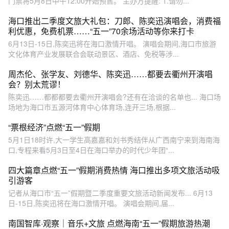
门票将5月8日中午12:00开始预售。 主办方提醒: 1.请勿...
海口推出二季度文旅大礼包：刀郎、陈奕迅演唱会，消费福
利优惠，免费机票……“五一”70余场活动等你来打卡
6月13日-15日,陈奕迅将在海口激情开唱。 演唱会期间,海口市旅游
文化体育产业发展联合会联动景区、酒店、免税等涉...
周杰伦、张学友、刘德华、陈奕迅……都要去衢州开演唱
会？别太荒谬！
陈奕迅……都都都要去衢州开演唱会?还有在洽谈的名单也... 海口场
场地为海口市五源河体育中心体育场,连开三场,根据...
“票根经济”点燃“五一”假期
5月1日18时许,大一学生高嘉嘉和刘书秀结伴从广西南宁来到海南海
口,专程来看5月3日至4日在海口举办的时代少年团“...
四大篇章点燃“五一”假期消费热情 海口推出多项文旅活动吸
引游客
记者从海口市“五一”假期暨二季度重要文旅活动新闻发布... 6月13
日-15日,陈奕迅将在海口激情开唱。 演唱会期间,届...
南国智库·观察｜音乐+文旅 点燃海南“五一”假期旅游热潮