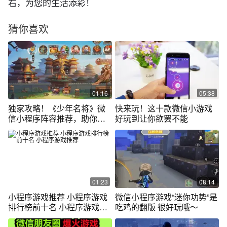
右，为您的生活添彩！
猜你喜欢
01:16
05:38
独家攻略！《少年名将》微
快来玩！这十款微信小游戏
信小程序阵容推荐，助你称
好玩到让你欲罢不能
霸游戏世界！
01:23
08:14
小程序游戏推荐 小程序游戏
微信小程序游戏“迷你功势”是
排行榜前十名 小程序游戏推
吃鸡的翻版 很好玩哦～
荐