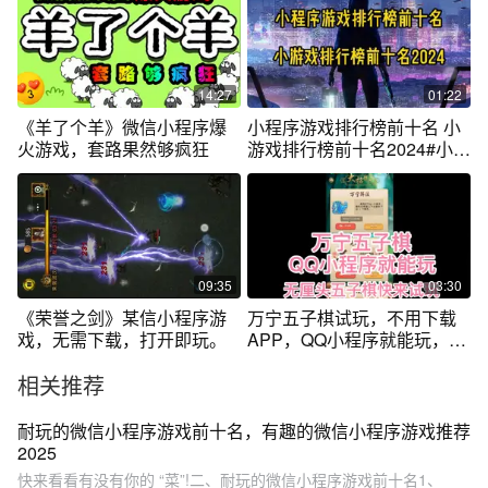
14:27
01:22
《羊了个羊》微信小程序爆
小程序游戏排行榜前十名 小
火游戏，套路果然够疯狂
游戏排行榜前十名2024#小程
序游戏
09:35
03:30
《荣誉之剑》某信小程序游
万宁五子棋试玩，不用下载
戏，无需下载，打开即玩。
APP，QQ小程序就能玩，开
局选八卦阵！
相关推荐
耐玩的微信小程序游戏前十名，有趣的微信小程序游戏推荐
2025
快来看看有没有你的 “菜”!二、耐玩的微信小程序游戏前十名1、