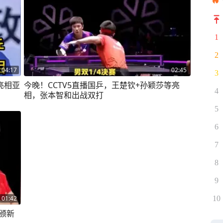
1
2
04:17
02:45
3
亮相亚
今晚！CCTV5直播国乒，王楚钦+孙颖莎等亮
4
相，张本智和出战双打
5
6
7
8
9
10
01:42
获颁新