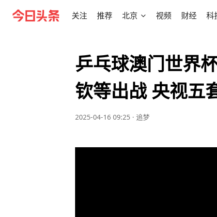
关注
推荐
北京
视频
财经
科
乒乓球澳门世界杯4
钦等出战 央视五
2025-04-16 09:25
·
追梦