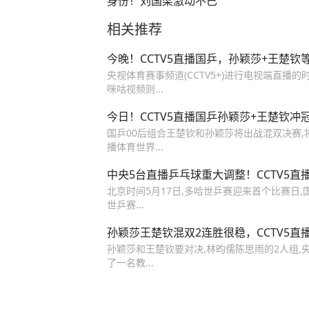
身份！刘国梁激动不已
相关推荐
今晚！CCTV5直播国乒，孙颖莎+王楚
央视体育赛事频道(CCTV5+)进行电视端直播的时
咪咕视频则...
今日！CCTV5直播国乒孙颖莎+王楚钦冲冠
国乒00后组合王楚钦和孙颖莎将出战混双决赛,将
播体育世界...
中央5台直播乒乓球重大调整！CCTV5
北京时间5月17日,多哈世乒赛迎来首个比赛日
世乒赛‬...
孙颖莎王楚钦混双2连胜很稳，CCTV5
孙颖莎和王楚钦要对决,林昀儒陈思雨的2人组,央
了一名教...