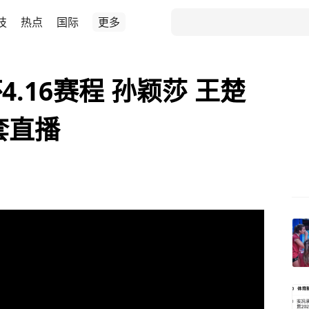
技
热点
国际
更多
.16赛程 孙颖莎 王楚
套直播