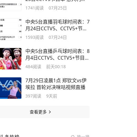
战巴西女排
1741
阅读
07月25日
中央5台直播羽毛球时间表：7
月24日CCTV5、CCTV5+节目
单
1593
阅读
07月24日
中央5台直播乒乓球时间表：8
月4日CCTV5、CCTV5+节目单
附赛程
484
阅读
前天00:18
7月29日凌晨1点 郑钦文vs伊
埃拉 首轮对决咪咕视频直播
397
阅读
9天前
查看更多
换一换