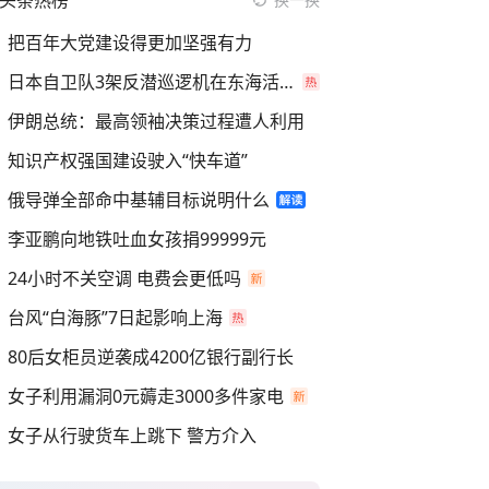
头条热榜
把百年大党建设得更加坚强有力
日本自卫队3架反潜巡逻机在东海活动
伊朗总统：最高领袖决策过程遭人利用
知识产权强国建设驶入“快车道”
俄导弹全部命中基辅目标说明什么
李亚鹏向地铁吐血女孩捐99999元
24小时不关空调 电费会更低吗
台风“白海豚”7日起影响上海
80后女柜员逆袭成4200亿银行副行长
女子利用漏洞0元薅走3000多件家电
女子从行驶货车上跳下 警方介入