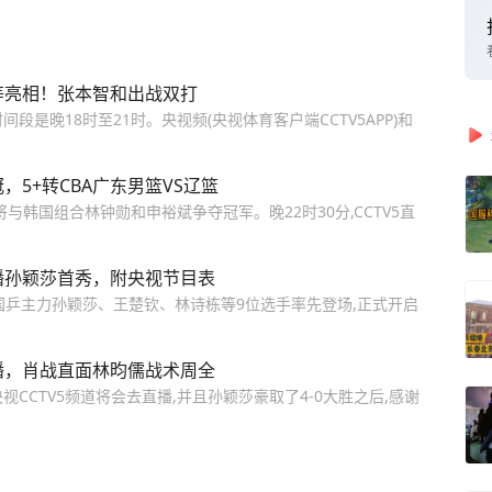
钦等亮相！张本智和出战双打
间段是晚18时至21时。央视频(央视体育客户端CCTV5APP)和
，5+转CBA广东男篮VS辽篮
与韩国组合林钟勋和申裕斌争夺冠军。晚22时30分,CCTV5直
直播孙颖莎首秀，附央视节目表
,国乒主力孙颖莎、王楚钦、林诗栋等9位选手率先登场,正式开启
直播，肖战直面林昀儒战术周全
视CCTV5频道将会去直播,并且孙颖莎豪取了4-0大胜之后,感谢