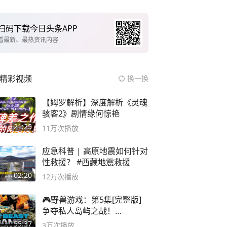
扫码下载今日头条APP
看最新、最热资讯内容
精彩视频
换一换
【姆罗解析】深度解析《灵魂
骇客2》剧情缘何惊艳
21:25
11万
次播放
应急科普 | 高原地震如何针对
性救援？ #西藏地震救援
02:20
12万
次播放
🎮野兽游戏：第5集[完整版]
争夺私人岛屿之战！
#MrBeastChina
55:37
3万
次播放