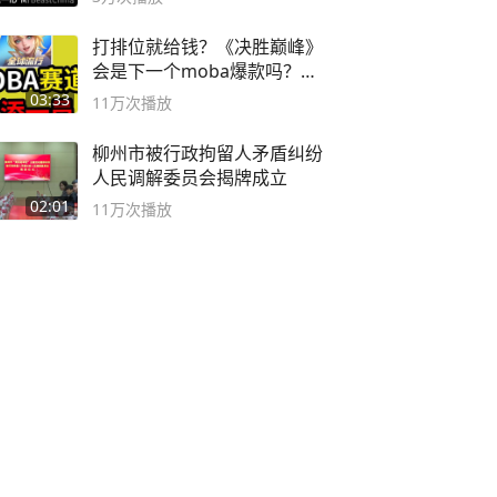
打排位就给钱？《决胜巅峰》
会是下一个moba爆款吗？#
决胜巅峰
03:33
11万
次播放
柳州市被行政拘留人矛盾纠纷
人民调解委员会揭牌成立
02:01
11万
次播放