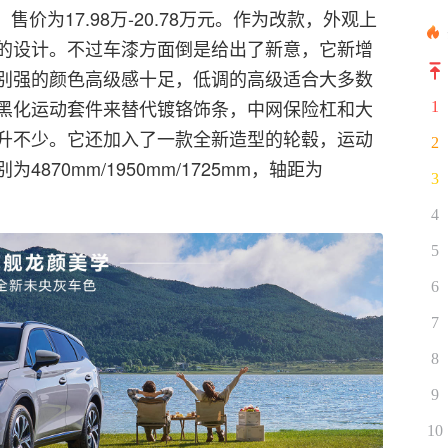
，售价为17.98万-20.78万元。作为改款，外观上
的设计。不过车漆方面倒是给出了新意，它新增
别强的颜色高级感十足，低调的高级适合大多数
黑化运动套件来替代镀铬饰条，中网保险杠和大
1
升不少。它还加入了一款全新造型的轮毂，运动
2
870mm/1950mm/1725mm，轴距为
3
4
5
6
7
8
9
10