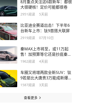
8月重点关注这6款新车：都很
大很硬核！定价可能都很卷
2951
阅读
5天前
比亚迪全赛道出击！下半年6
台新车上市：钛9首搭大联屏
2919
阅读
07月10日
秦MAX上市将至，或11万起
售！加预算等它还是抄底秦L
香？
1962
阅读
4天前
车圈又将增两款全新SUV：钛
9若是比大唐贵3万能成新爆
款？
1587
阅读
3天前
查看更多