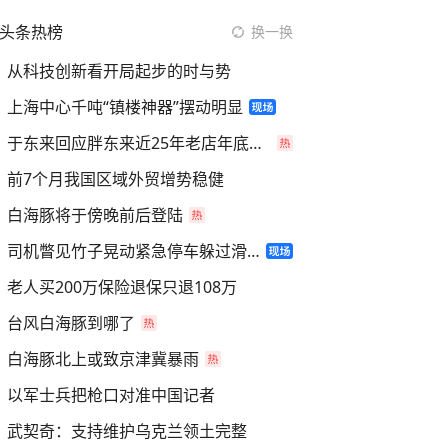
头条热榜
换一换
从科技创新看开局起步的时与势
上海中心千吨“镇楼神器”摆动明显
于东来回应胖东来近25年老店年底关闭
前7个月我国区域外贸增势稳健
白海豚将于傍晚前后登陆
司机瞥见竹子晃动紧急停车躲过滑坡
老人买200万保险退保只退108万
台风白海豚到哪了
白海豚北上或致京津冀暴雨
以军士兵把枪口对准中国记者
武契奇：支持维护乌克兰领土完整