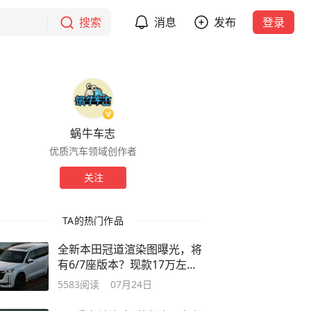
搜索
消息
发布
登录
蜗牛车志
优质汽车领域创作者
关注
TA的热门作品
全新本田冠道渲染图曝光，将
有6/7座版本？现款17万左右
抄底吗？
5583
阅读
07月24日