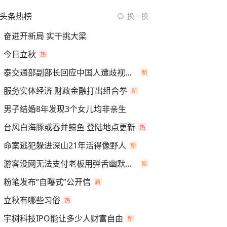
头条热榜
换一换
奋进开新局 实干挑大梁
今日立秋
泰交通部副部长回应中国人遭歧视手势
服务实体经济 财政金融打出组合拳
男子结婚8年发现3个女儿均非亲生
台风白海豚或吞并鲸鱼 登陆地点更新
命案逃犯躲进深山21年活得像野人
游客没网无法支付老板用弹舌幽默化解
粉笔发布“自曝式”公开信
立秋有哪些习俗
宇树科技IPO能让多少人财富自由