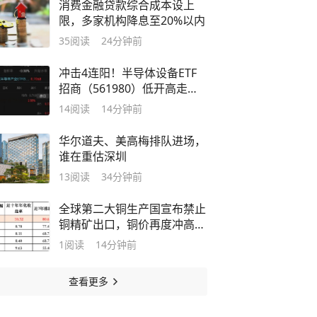
消费金融贷款综合成本设上
限，多家机构降息至20%以内
35
阅读
24分钟前
冲击4连阳！半导体设备ETF
招商（561980）低开高走涨
2%，机构：板块调整接近尾
14
阅读
14分钟前
声
华尔道夫、美高梅排队进场，
谁在重估深圳
13
阅读
34分钟前
全球第二大铜生产国宣布禁止
铜精矿出口，铜价再度冲高！
有色板块修复到哪儿了？
1
阅读
14分钟前
查看更多