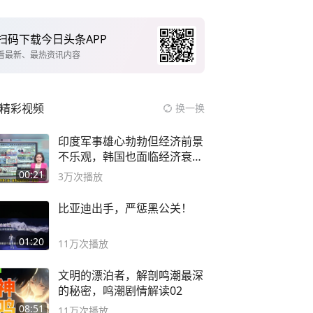
扫码下载今日头条APP
看最新、最热资讯内容
精彩视频
换一换
印度军事雄心勃勃但经济前景
不乐观，韩国也面临经济衰退
风险
00:21
3万
次播放
比亚迪出手，严惩黑公关！
01:20
11万
次播放
文明的漂泊者，解剖鸣潮最深
的秘密，鸣潮剧情解读02
08:51
11万
次播放