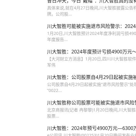
昔日冲天，今日“戴帽”：川大智胜真的没
具体来说,就在4月27日晚间,川大智胜披露公告
牌。公司股...
川大智胜可能被实施退市风险警示：2024年
1月20日,川大智胜预计2024年度净利润亏损4900万
年度报告...
川大智胜：2024年度预计亏损4900万元～
【大河财立方消息】1月20日,四川川大智胜软件股份有限
军伟
川大智胜：公司股票自4月29日起被实施被
公司股票自4月29日起被实施“退市风险警示”处理
“0022...
川大智胜称公司股票可能被实施退市风险
北京商报讯(记者 冉黎黎)1月20日晚间,川大智胜(0
股票...
川大智胜：2024年预亏4900万元—63
e公司讯,川大智胜(002253)1月20日晚间发布