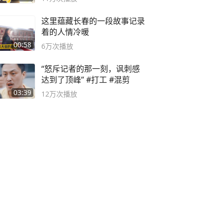
这里蕴藏长春的一段故事记录
着的人情冷暖
00:58
6万
次播放
“怒斥记者的那一刻，讽刺感
达到了顶峰” #打工 #混剪
03:39
12万
次播放