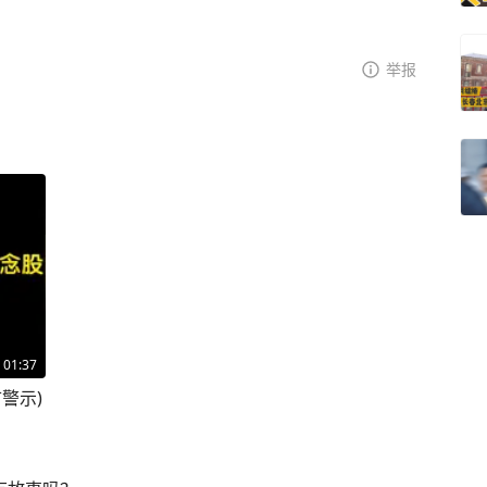
举报
01:37
警示)