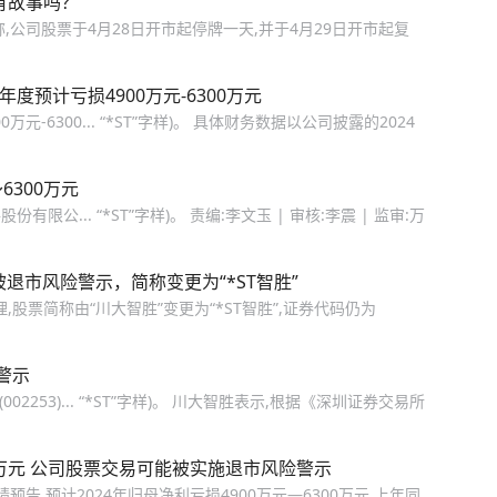
有故事吗？
称,公司股票于4月28日开市起停牌一天,并于4月29日开市起复
度预计亏损4900万元-6300万元
元-6300... “*ST”字样)。 具体财务数据以公司披露的2024
6300万元
公... “*ST”字样)。 责编:李文玉 | 审核:李震 | 监审:万
退市风险警示，简称变更为“*ST智胜”
,股票简称由“川大智胜”变更为“*ST智胜”,证券代码仍为
警示
02253)... “*ST”字样)。 川大智胜表示,根据《深圳证券交易所
00万元 公司股票交易可能被实施退市风险警示
业绩预告,预计2024年归母净利亏损4900万元—6300万元,上年同