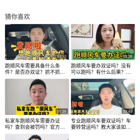
猜你喜欢
03:10
03:26
跑顺风车需要具备什么条
跑顺风车要办双证吗？没有
件？是否办双证？抓不抓？
可以跑吗？有什么后果？这
罚不罚？怎么跑
条视频有答案
01:36
03:49
私家车跑顺风车需要办证
专业跑顺风车要双证吗？车
吗？查到会被罚吗？官方给
要转营运吗？教大家该如何
出明确答复
避免被抓被罚