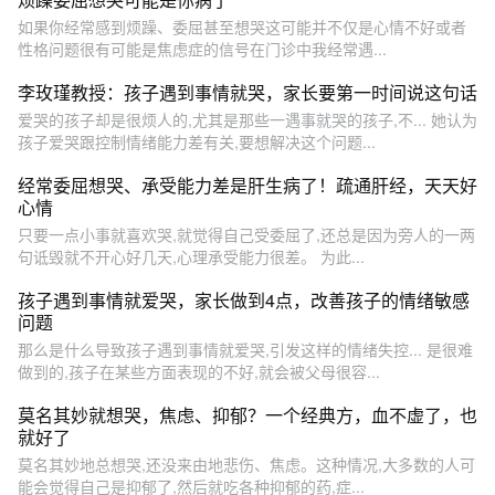
如果你经常感到烦躁、委屈甚至想哭这可能并不仅是心情不好或者
性格问题很有可能是焦虑症的信号在门诊中我经常遇...
李玫瑾教授：孩子遇到事情就哭，家长要第一时间说这句话
爱哭的孩子却是很烦人的,尤其是那些一遇事就哭的孩子,不... 她认为
孩子爱哭跟控制情绪能力差有关,要想解决这个问题...
经常委屈想哭、承受能力差是肝生病了！疏通肝经，天天好
心情
只要一点小事就喜欢哭,就觉得自己受委屈了,还总是因为旁人的一两
句诋毁就不开心好几天,心理承受能力很差。 为此...
孩子遇到事情就爱哭，家长做到4点，改善孩子的情绪敏感
问题
那么是什么导致孩子遇到事情就爱哭,引发这样的情绪失控... 是很难
做到的,孩子在某些方面表现的不好,就会被父母很容...
莫名其妙就想哭，焦虑、抑郁？一个经典方，血不虚了，也
就好了
莫名其妙地总想哭,还没来由地悲伤、焦虑。这种情况,大多数的人可
能会觉得自己是抑郁了,然后就吃各种抑郁的药,症...