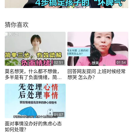
猜你喜欢
02:51
01:54
莫名想哭，什么都不想做，
回答网友提问 上班时候经常
多半是有了负面情绪，简单
想哭 怎么办？
三步有效疏解
01:07
面对事情没办好的焦虑心态
如何处理？