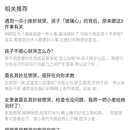
相关推荐
遇到一点小挫折就哭，孩子「玻璃心」的背后，原来跟这3
件事有关
明明在大人看来就是一件小事,解决就好了,可娃为啥就哭个不停呢?
其实,那是因为大人眼里的小事,在他们的眼里就是自...
孩子不顺心就哭怎么办？
得不到想要的东西就容易哭闹,怎么办呢?A:孩子两岁以后,... 期望行
为和自己的实际行为能力之间产生落差,所以这个阶...
莫名其妙总想哭，是肝在向你求救
总想哭一哭,这是怎么回事呢?中医认为,肝主疏泄,开窍于目... 所以如
果肝不好,通常会在我们的眼睛上有所体现。比如,如...
女患者莫名其妙就想哭，检查也没问题，我用一把小麦给她
治好了！
老是想哭,精神恍惚,经常打哈欠,晚上睡不好觉之类的病。... 但是效
果可是差远了。淮小麦的作用是养心宁神,而浮小麦...
烦躁委屈想哭可能是你病了