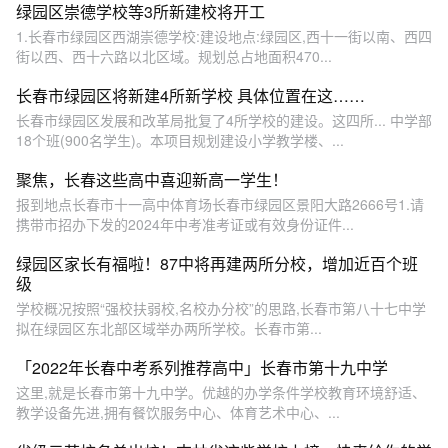
绿园区崇德学校等3所新建校将开工
1.长春市绿园区西湖崇德学校:建设地点:绿园区,西十一街以南、西四
街以西、西十六路以北区域。规划总占地面积470...
长春市绿园区将新建4所新学校 具体位置在这……
长春市绿园区发展和改革局批复了4所学校的建设。这四所... 中学部
18个班(900名学生)。本项目规划建设小学教学楼、...
聚焦，长春这些高中喜迎新高一学生！
报到地点长春市十一高中体育场长春市绿园区景阳大路2666号1.请
携带市招办下发的2024年中考准考证或有效身份证件...
绿园区家长有福啦！87中将再建两所分校，增加近百个班
级
学校概况按照“强校扶弱校,名校办分校”的思路,长春市第八十七中学
拟在绿园区东北部区域举办两所学校。长春市第...
「2022年长春中考系列推荐高中」长春市第十九中学
这里,就是长春市第十九中学。优越的办学条件学校教育环境舒适、
教学设备先进,拥有餐饮服务中心、体育艺术中心、...