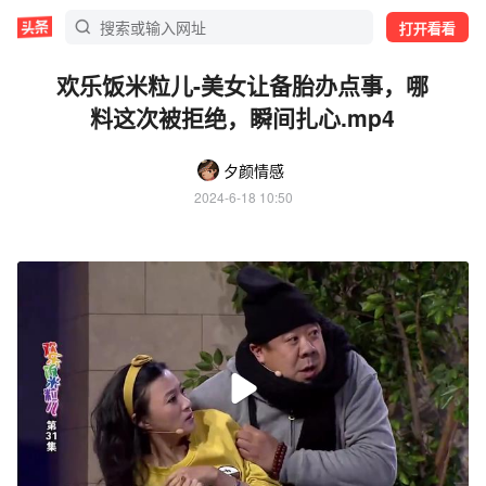
打开看看
欢乐饭米粒儿-美女让备胎办点事，哪
料这次被拒绝，瞬间扎心.mp4
夕颜情感
2024-6-18 10:50