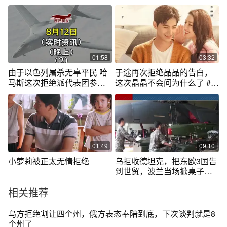
家解说
个
01:58
03:32
由于以色列屠杀无辜平民 哈
于途再次拒绝晶晶的告白，
马斯这次拒绝派代表团参加
这次晶晶不会问为什么了 #你
谈判
是我的荣耀
01:49
09:10
小萝莉被正太无情拒绝
乌拒收德坦克，把东欧3国告
到世贸，波兰当场掀桌子，
不再军援乌
相关推荐
乌方拒绝割让四个州，俄方表态奉陪到底，下次谈判就是8
个州了