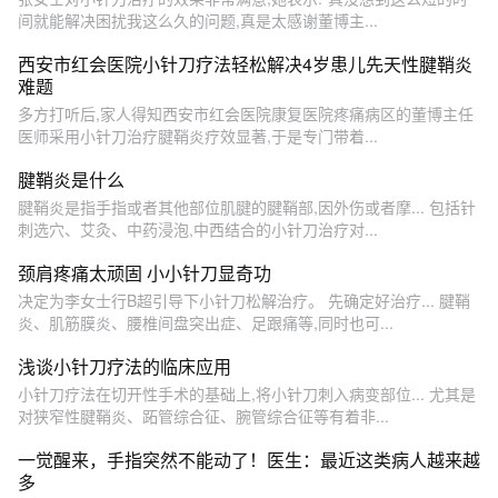
间就能解决困扰我这么久的问题,真是太感谢董博主...
西安市红会医院小针刀疗法轻松解决4岁患儿先天性腱鞘炎
难题
多方打听后,家人得知西安市红会医院康复医院疼痛病区的董博主任
医师采用小针刀治疗腱鞘炎疗效显著,于是专门带着...
腱鞘炎是什么
腱鞘炎是指手指或者其他部位肌腱的腱鞘部,因外伤或者摩... 包括针
刺选穴、艾灸、中药浸泡,中西结合的小针刀治疗对...
颈肩疼痛太顽固 小小针刀显奇功
决定为李女士行B超引导下小针刀松解治疗。 先确定好治疗... 腱鞘
炎、肌筋膜炎、腰椎间盘突出症、足跟痛等,同时也可...
浅谈小针刀疗法的临床应用
小针刀疗法在切开性手术的基础上,将小针刀刺入病变部位... 尤其是
对狭窄性腱鞘炎、跖管综合征、腕管综合征等有着非...
一觉醒来，手指突然不能动了！医生：最近这类病人越来越
多