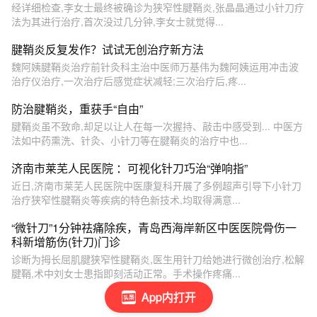
经详细检查,李女士最终被确诊为狭窄性腱鞘炎,张晶晶通过小针刀疗
法为其进行治疗,首次没过几分钟,李女士就觉得...
腱鞘炎反复发作？试试无创治疗新方法
魏阿姨腱鞘炎治疗前针灸科主治中医师万基伟为魏阿姨运用冲击波
治疗仪治疗,一次治疗后感觉症状减轻;三次治疗后,疼...
防治腱鞘炎，重获手“自由”
腱鞘炎虽不致命,却足以让人在每一次握持、敲击中感受到... 中医方
法如中药熏洗、针灸、小针刀等在腱鞘炎的治疗中也...
济南市莱芜人民医院 ：可视化针刀巧治“弹响指”
近日,济南市莱芜人民医院中医康复科开展了多例超声引导下小针刀
治疗狭窄性腱鞘炎等疾病的特色新技术,均取得满意...
“微针刀”1分钟祛痛除疾，青岛西海岸新区中医医院骨伤一
科新增筋伤(针刀)门诊
诊断为拇长屈肌腱狭窄性腱鞘炎,医生用针刀给她进行微创治疗,松解
腱鞘,术中刘女士患指即刻活动正常。手术操作疼痛...
App内打开