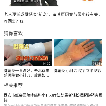
老人逐渐成腱鞘炎“新宠”，追其原因竟与带小孩有关，
咋回事？tzl
猜你喜欢
04:30
01:38
腱鞘炎一直没好，去北京丰
腱鞘炎 小针刀治疗 立竿见影
盛医院做小针刀，效果如
何？附详细流程
相关推荐
西安市红会医院疼痛科小针刀疗法助患者轻松摆脱腱鞘炎困
扰
张女士对小针刀治疗的效果非常满意,她表示:“真没想到这么短的时