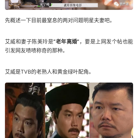
先概述一下目前最窒息的两对问题明星夫妻吧。
艾威和妻子陈美玲是
“老年离婚”
，要是上网发个帖也能
引发网友啧啧称奇的那种。
艾威是TVB的老熟人和黄金绿叶配角。