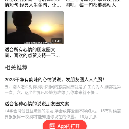
情短句 经典人生金句，让人
圈吧，每一句都能感动人
点赞
01:45
适合所有心情的朋友圈文
案，喜欢的点赞支持一下。
谢谢大家了
相关推荐
2023干净有韵味的心情说说，发朋友圈人人点赞！
五、别人怎么对你,你用相同的态度回应就是了,生而为人,谁都是第
一次。六、这个世界已经够为难你了,你本来就不快...
适合各种心情的说说朋友圈文案
14学会习惯日益疏远的朋友,学会放弃爱而不得的人。 15有时候需
要狠狠摔一跤,你才能知道你现在的位置。 16为了那...
App内打开