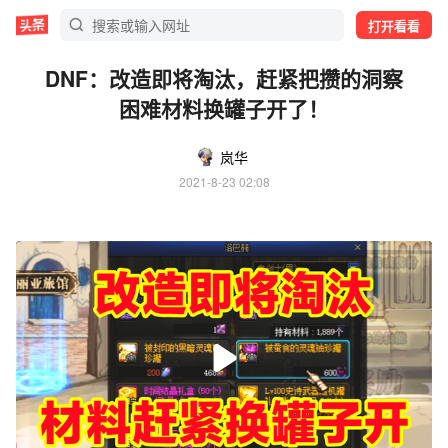
打开看看
DNF：改造即将淘汰，赶紧把攒的洞察
困难材料换罐子开了！
岚华
2021-8-23 02:08