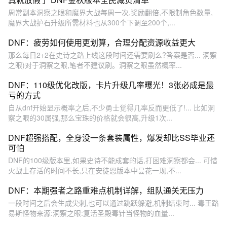
周常副本洞察之眼和魔界大战每周一次,奖励翻倍,不限制角色数量,
魔界大战护石升级所需材料也从300个下调至200个,...
DNF：疲劳如何使用更划算，合理分配资源收益更大
那么每日2+2在史诗之路上线这段时间还需要刷么?答案是否... 洞察
之眼)对于洞察之眼,笔者不建议刷。洞察之眼虽然概率...
DNF：110级优化改版，卡片升级几率曝光！3张必成是最
亏的方式
自从dnf开始显示概率之后,不少勇士觉得几率反而更低了!... 比如洞
察之眼的30属强,那么宝珠的价格就会很高,升级1次...
DNF超强搭配，全身没一条套装属性，爆发却比SS毕业还
可怕
DNF的100级版本里,如果史诗不能成套的话,打困难洞察都会... 可惜
火战士存活的时间不长,只在安徒恩版本中昙花一现,不...
DNF：本期强者之路重难点机制详解，组队通关无压力
一段时间之后会生成尖刺,也可以通过跳跃躲避,机制结束时... 毒王路
易斯怪物来源:洞察之眼:复活圣殿毒针当怪物的血量...