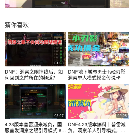
猜你喜欢
01:33
02:34
DNF：洞察之眼掉线后，如
DNF地下城与勇士1w2刃影
何回到之前所在的频道？
洞察单人模式摸金传说卡
03:07
02:08
4.23版本普雷迎来减负，国
DNF4.23版本爆料丨普雷减
服首发洞察之眼引导模式 #地
负，洞察单人引导模式，兵