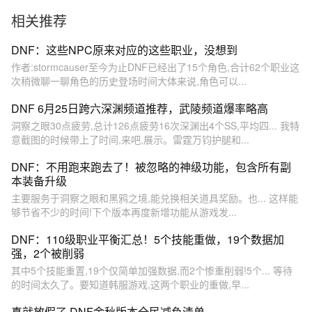
下城与勇士
法套加强
相关推荐
DNF：这些NPC原来对应的这些职业，没想到
作者:stormcauser至今为止DNF已经出了15个角色,合计62个职业这
次稍微聊一聊角色的历史登场时间大体来说,角色可以...
DNF 6月25日跨六深渊频道推荐，武陵频道爆率略高
洞察之眼30点疲劳,总计126点疲劳16次深渊出4个SS,平均四... 我特
意截图的时候带上了时间,来吧,展示。雷霆万钧护腿和...
DNF：不用跑来跑去了！被忽略的神级功能，包含所有副
本装备升级
主要服务于洞察之眼和黑鸦之境,能兑换相关道具奖励。也... 这样能
够节省不少的时间!下个版本再度新增功能从游戏发...
DNF：110级职业平衡汇总！5个技能重做，19个数据加
强，2个被削弱
其中5个技能重置,19个仅简单加强数据,而2个惨重削弱!5个... 等待
的时间太久了。要知道韩服游戏,这两个职业的重做,早...
真就放假了 DNF金秋版本全民减负清单