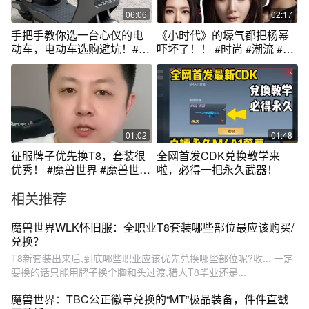
06:06
02:17
手把手教你选一台心仪的电
《小时代》的壕气都把杨幂
动车，电动车选购避坑！#新
吓坏了！！ #时尚 #潮流 #杨
国标电动车 #性价比高的电动
幂 #chanel #fendi
车推荐 #电动车推荐 #电动车
01:02
01:48
征服牌子优先换T8，套装很
全网首发CDK兑换教学来
优秀！ #魔兽世界 #魔兽世界
啦，必得一把永久武器！
怀旧服 #巫妖王之怒
相关推荐
魔兽世界WLK怀旧服：全职业T8套装哪些部位最应该购买/
兑换？
T8新套装出来后,到底哪些职业应该优先兑换哪些部位呢?收... 一定
要换的话只能用牌子换个胸和头过渡,猎人T8毕业还是...
魔兽世界：TBC公正徽章兑换的“MT”极品装备，件件直戳