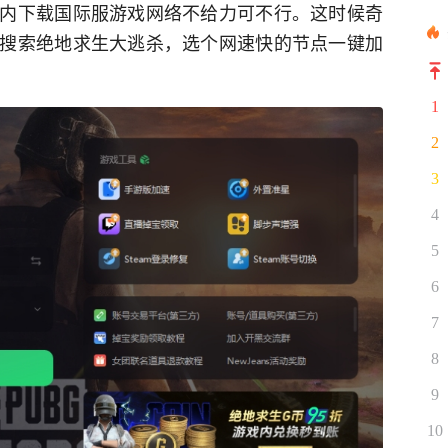
内下载国际服游戏网络不给力可不行。这时候奇
搜索绝地求生大逃杀，选个网速快的节点一键加
1
2
3
4
5
6
7
8
9
10