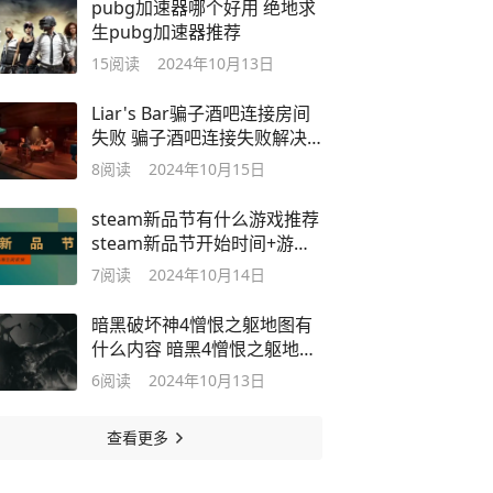
pubg加速器哪个好用 绝地求
生pubg加速器推荐
15
阅读
2024年10月13日
Liar's Bar骗子酒吧连接房间
失败 骗子酒吧连接失败解决
方法来了
8
阅读
2024年10月15日
steam新品节有什么游戏推荐
steam新品节开始时间+游戏
推荐
7
阅读
2024年10月14日
暗黑破坏神4憎恨之躯地图有
什么内容 暗黑4憎恨之躯地图
内容介绍
6
阅读
2024年10月13日
查看更多