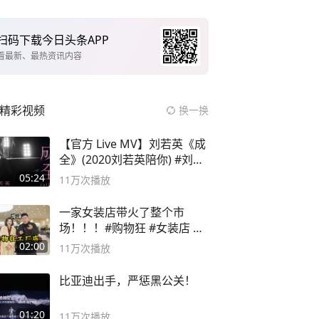
扫码下载今日头条APP
看最新、最热资讯内容
精彩视频
换一换
【官方 Live MV】刘若英《成
全》(2020刘若英陪你) #刘若
英 #成全
05:24
11万
次播放
一家女装店带火了整个市
场！！！#购物狂 #女装店 #
高品质女装
02:00
11万
次播放
比亚迪出手，严惩黑公关！
01:20
11万
次播放