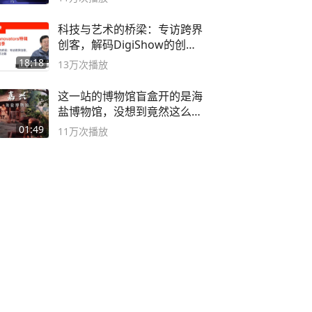
科技与艺术的桥梁：专访跨界
创客，解码DigiShow的创新
之路
18:18
13万
次播放
这一站的博物馆盲盒开的是海
盐博物馆，没想到竟然这么好
逛！
01:49
11万
次播放