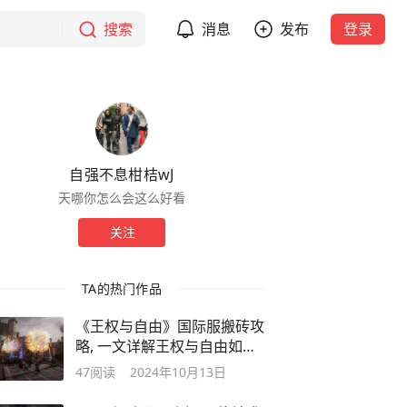
搜索
消息
发布
登录
自强不息柑桔wJ
天哪你怎么会这么好看
关注
TA的热门作品
《王权与自由》国际服搬砖攻
略, 一文详解王权与自由如何
搬砖
47
阅读
2024年10月13日