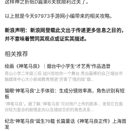
这样神之折纸D篇第6关就顺利过关了。
以上就是今天97973手游网小编带来的相关攻略。
新浪声明：新浪网登载此文出于传递更多信息之目的，
并不意味着赞同其观点或证实其描述。
相关推荐
绘画《神笔马良》｜烟台中小学生“才艺秀”作品选登
奇山小学二年级三班 战兴哲给你一个舞台,秀出最棒的自己!烟台市
融媒体中心大小新闻教育频道“厉害了!我的娃”烟...
猫眼“神笔马良”上手体验：生成分镜效率高，角色识别有短
板
“神笔马良”。据了解,“神笔马良”可对用户上传的剧本... 发现它在面
对较为复杂的剧情走向以及错综交织的角色关系...
纪念“神笔马良”诞生70载 长篇童话《神笔马良正传》上海首
发