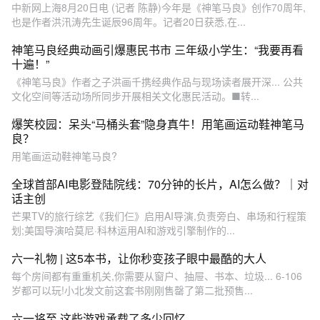
中新网上海8月20日电 (记者 陈静)今年是《神笔马良》创作70周年,
也是作者洪汛涛先生诞辰96周年。记者20日获悉,在...
神笔马良经典动画引爆惠民书市 三年级小学生：“我要再看
十遍！”
《神笔马良》作者之子洪画千携经典作品与现场读者展开深... 公共
文化空间等活动场所同步开展相关文化惠民活动。■转...
爆笑校园：呆头“马桶头套”隐身真牛！用笔画运动鞋神笔马
良？
用笔画运动鞋神笔马良?
全球首部AI电影登陆院线：70分钟的长片，AI怎么做？｜对
话主创
芒果TV的旅行综艺《我们仨》启用AI导演,负责旁白、串场和行程策
划;美国导演哈莫尼·科林运用AI和游戏引擎制作的...
六一礼物 | 这5本书，让你秒变孩子眼中最酷的大人
每个房间都有重重机关,你需要从窗户、抽屉、书本、垃圾... 6-106
岁都可以玩!小北发文前这套书刚刚售罄了第二批预售...
六一将至 这些游戏承载了多少回忆