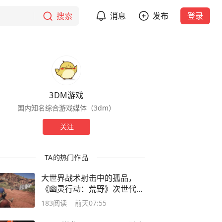
搜索
消息
发布
登录
3DM游戏
国内知名综合游戏媒体（3dm）
关注
TA的热门作品
大世界战术射击中的孤品，
《幽灵行动：荒野》次世代体
验报告
183
阅读
前天07:55