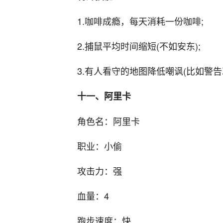
1.咖啡成瘾，每天消耗一份咖啡;
2.捕鼠平均时间缩短(不如安东);
3.有人看守的地图降低嘲讽(比如警
十一、阿里卡
角色名：阿里卡
职业：小偷
攻击力：强
血量：4
跑步速度：快