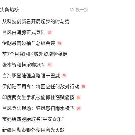
头条热榜
换一换
从科技创新看开局起步的时与势
台风白海豚正式登陆
伊朗最高领袖与总统会谈
前7个月我国区域外贸增势稳健
张本智和横滨赛冠军
白海豚登陆强度略强于巴威
伊朗陆军司令：将回应任何敌对行动
印度两女生手机被偷抓住窃贼痛揍
台风登陆现场：狂风怒扫雨水横飞
宝妈给四胞胎取名“平安喜乐”
新疆阿勒泰野外使用激光灭蚊