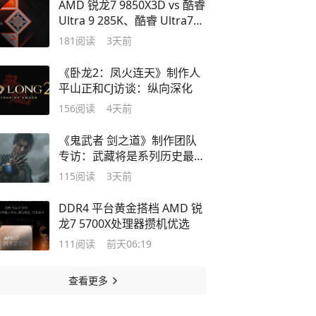
AMD 锐龙7 9850X3D vs 酷睿
Ultra 9 285K、酷睿 Ultra7
270K
181
阅读
3天前
《卧龙2：凤火连天》制作人
平山正和CJ访谈：纵向深化
156
阅读
4天前
《鬼武者 剑之道》制作团队
专访：武藏将是系列历史最出
色的主角
115
阅读
3天前
DDR4 平台黄金搭档 AMD 锐
龙7 5700X处理器攒机优选
111
阅读
前天06:19
查看更多