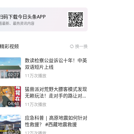
扫码下载今日头条APP
看最新、最热资讯内容
精彩视频
换一换
数读检察公益诉讼十年！中英
双语短片上线
02:27
11万
次播放
猛兽派对荒野大膘客模式发现
无赖玩法！走对手的路让对手
无路可走
04:43
11万
次播放
应急科普 | 高原地震如何针对
性救援？ #西藏地震救援
02:20
12万
次播放