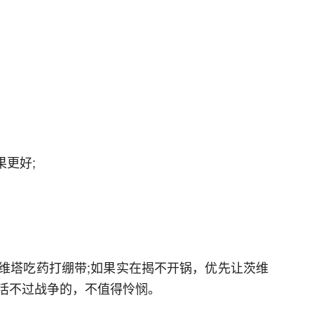
果更好;
。
维塔吃药打绷带;如果实在揭不开锅，优先让茨维
活不过战争的，不值得怜悯。