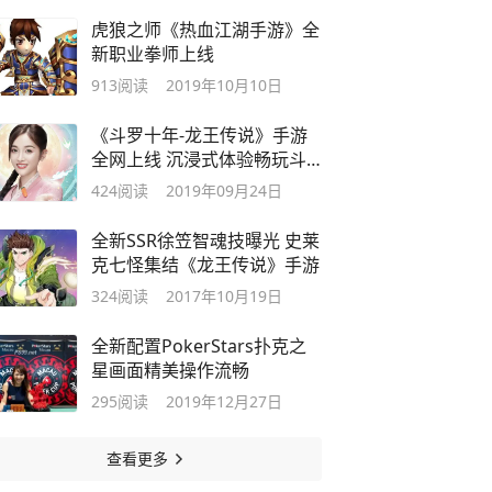
虎狼之师《热血江湖手游》全
新职业拳师上线
913
阅读
2019年10月10日
《斗罗十年-龙王传说》手游
全网上线 沉浸式体验畅玩斗
罗武魂世界
424
阅读
2019年09月24日
全新SSR徐笠智魂技曝光 史莱
克七怪集结《龙王传说》手游
324
阅读
2017年10月19日
全新配置PokerStars扑克之
星画面精美操作流畅
295
阅读
2019年12月27日
查看更多