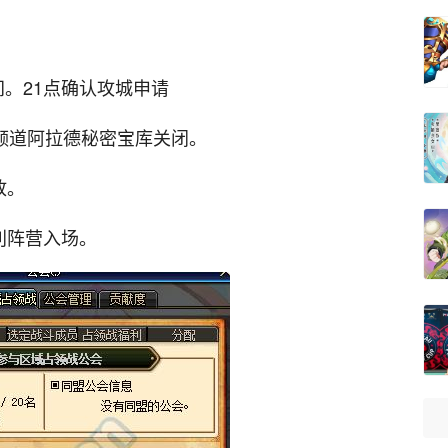
间。21点确认攻城申请
领频道阿拉德秘密宝库关闭。
放。
利阵营入场。