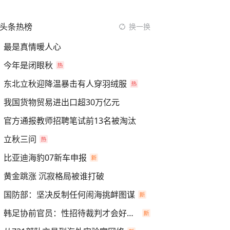
头条热榜
换一换
最是真情暖人心
今年是闭眼秋
东北立秋迎降温暴击有人穿羽绒服
我国货物贸易进出口超30万亿元
官方通报教师招聘笔试前13名被淘汰
立秋三问
比亚迪海豹07新车申报
黄金跳涨 沉寂格局被谁打破
国防部：坚决反制任何闹海挑衅图谋
韩足协前官员：性招待裁判才会好好吹