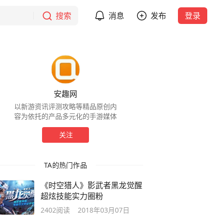
搜索
消息
发布
登录
安趣网
以新游资讯评测攻略等精品原创内
容为依托的产品多元化的手游媒体
关注
TA的热门作品
《时空猎人》影武者黑龙觉醒
超炫技能实力圈粉
2402
阅读
2018年03月07日