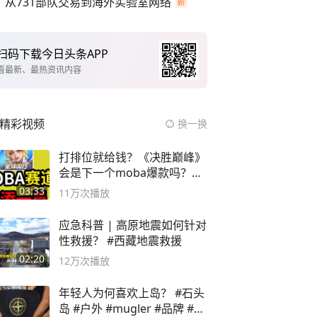
从731部队交易到海外实验室网络
扫码下载今日头条APP
看最新、最热资讯内容
精彩视频
换一换
打排位就给钱？《决胜巅峰》
会是下一个moba爆款吗？#
决胜巅峰
03:33
11万
次播放
应急科普 | 高原地震如何针对
性救援？ #西藏地震救援
02:20
12万
次播放
年轻人为何喜欢上岛？ #石头
岛 #户外 #mugler #品牌 #足