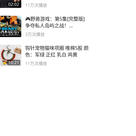
球流氓
02:02
11万
次播放
🎮野兽游戏：第5集[完整版]
争夺私人岛屿之战！
#MrBeastChina
55:37
3万
次播放
钩针宠物猫咪项圈 唯棉5股 颜
色：军绿 正红 乳白 鸡黄
10:21
11万
次播放