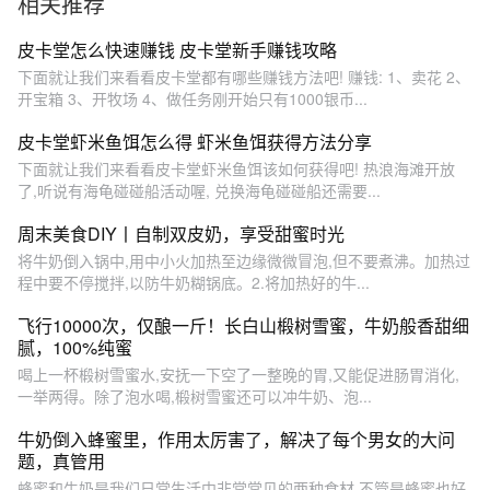
相关推荐
皮卡堂怎么快速赚钱 皮卡堂新手赚钱攻略
下面就让我们来看看皮卡堂都有哪些赚钱方法吧! 赚钱: 1、卖花 2、
开宝箱 3、开牧场 4、做任务刚开始只有1000银币...
皮卡堂虾米鱼饵怎么得 虾米鱼饵获得方法分享
下面就让我们来看看皮卡堂虾米鱼饵该如何获得吧! 热浪海滩开放
了,听说有海龟碰碰船活动喔, 兑换海龟碰碰船还需要...
周末美食DIY丨自制双皮奶，享受甜蜜时光
将牛奶倒入锅中,用中小火加热至边缘微微冒泡,但不要煮沸。加热过
程中要不停搅拌,以防牛奶糊锅底。2.将加热好的牛...
飞行10000次，仅酿一斤！长白山椴树雪蜜，牛奶般香甜细
腻，100%纯蜜
喝上一杯椴树雪蜜水,安抚一下空了一整晚的胃,又能促进肠胃消化,
一举两得。除了泡水喝,椴树雪蜜还可以冲牛奶、泡...
牛奶倒入蜂蜜里，作用太厉害了，解决了每个男女的大问
题，真管用
蜂蜜和牛奶是我们日常生活中非常常见的两种食材,不管是蜂蜜也好,