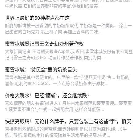
牛奶也罢,它们的营养都非常的丰富,像我们的爱美...
世界上最好的50种甜点都在这
酥脆的酥饼被一层香甜的牛奶糖所取代,牛奶糖是一种类似... 涂上一
层甜蜜的白巧克力,裹上椰子肉,再加上香料的口味,...
蜜雪冰城登记雪王之奇幻沙州著作权
大象新闻记者 王瑞麟天眼查App显示,近日,蜜雪冰城股份有限公司登
记《雪王之奇幻沙州》动画片作品著作权,类别为类...
蜜雪冰城：“贫民窟”里的奶茶巨头
蜜雪冰城是其中最便宜的。店里除一款“芋泥燕麦牛奶”售... 鲜奶的
喜茶,毛利约60%,CoCo、一点点等台系奶茶由于原材...
价格大跳水！已经“腰斩”，还会继续跌？
喜欢榴莲的朋友有福啦!进入五月热带水果榴莲和菠萝蜜迎... 菠萝蜜
1.菠萝蜜不适合与牛奶一起搭配食用,这样会降低菠...
快擦亮眼睛！无论什么牌子，只要包装上有这些“字”，慎买
直接煮制浓缩形成的带蜜糖;而赤砂糖则是以甘蔗为原料,经... 3牛
奶、酸奶,带风味字样的慎买随着生活水平的提高,牛奶...