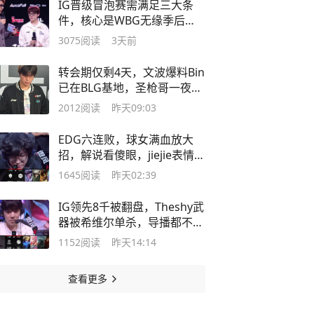
IG晋级冒泡赛需满足三大条
件，核心是WBG无缘季后
赛，真有希望了
3075
阅读
3天前
转会期仅剩4天，文波爆料Bin
已在BLG基地，圣枪哥一夜没
睡
2012
阅读
昨天09:03
EDG六连败，球女满血放大
招，解说看傻眼，jiejie表情都
变了
1645
阅读
昨天02:39
IG领先8千被翻盘，Theshy武
器被希维尔单杀，导播都不敢
给回放
1152
阅读
昨天14:14
查看更多