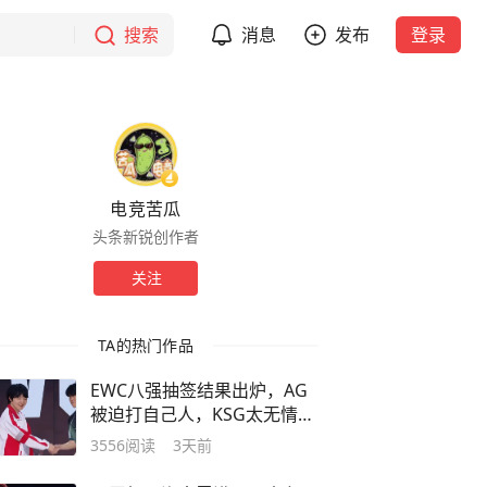
搜索
消息
发布
登录
电竞苦瓜
头条新锐创作者
关注
TA的热门作品
EWC八强抽签结果出炉，AG
被迫打自己人，KSG太无情追
着VP打
3556
阅读
3天前