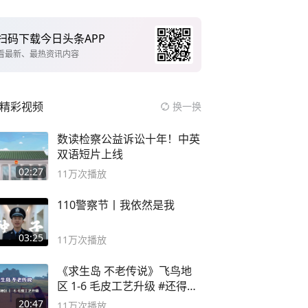
扫码下载今日头条APP
看最新、最热资讯内容
精彩视频
换一换
数读检察公益诉讼十年！中英
双语短片上线
02:27
11万
次播放
110警察节丨我依然是我
03:25
11万
次播放
《求生岛 不老传说》飞鸟地
区 1-6 毛皮工艺升级 #还得是
主机大作
20:47
11万
次播放