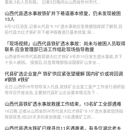
事故,3名人员失联。 记者3日晚间从山西省忻州市代...
山西代县透水事故铁矿井下巷道基本修复，仍未发现被困
13人
6月12日消息,记者从代县“6·10”透水事故应急救援指挥部了解到,目
前代县大红才铁矿井下被冲毁巷道已基本修复,保...
「现场视频」山西代县铁矿透水事故：尚未与被困人员取得
联系 应急管理部已派工作组赴现场指导救援
山西省忻州市代县聂营镇大红才铁矿4号井10日发生透水事故,井下
十余人被困。 接报后,应急管理部指派国家矿山安全...
代县矿选企业复产 铁矿供应紧张望缓解 国内矿价或将回调
#钢铁 #铁矿
近日,山西忻州市领导深入代县,就铁矿企业复工复产工作进行调研指
导并召开座谈会,主要就代县矿山企业基本情况及下...
山西代县铁矿透水事故救援工作结束，13名矿工全部遇难
16日晚,记者从山西省忻州市代县大红才铁矿“6·10”透水事故现场指
挥部获悉,经过6天多的紧张救援,13名遇难矿工的...
山西代县透水铁矿已搜寻出11名遇难者，有多位湖北老乡