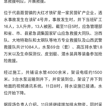
急救援响应，开展救援。
位于代县聂营镇的大红才铁矿是一家民营矿产企业，透
水事故发生在该矿4号井，事故发生时，井下当班矿工
16人，3人升井，13人被困。截至11日5时，应急管理部
和省、市、县紧急调集国家矿山应急救援大同队、汾西
队、大地特勘队和太钢队等地方专业救援队及山西武警
救援队共计1084人，水泵69台（套）、高压排水管1.8
万米以及生命探测仪、皮划艇、潜水装具等装备参加抢
险救援。
经过施工，共铺设水管4000余米，架设电缆约1500
米。3台水泵运输到井下，并安装到位，架设了井下到
地面的视频通讯系统。11日8时，排水设施已接通，水
位开始下降。
据现场负责人介绍，11日将继续增加排水物资，同时采