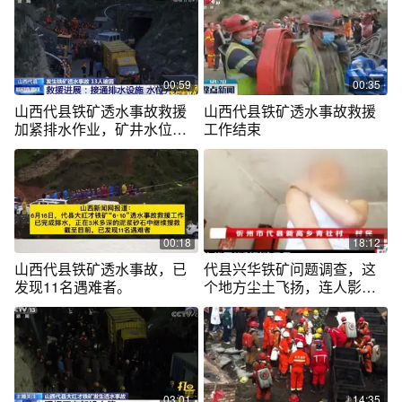
00:59
00:35
山西代县铁矿透水事故救援
山西代县铁矿透水事故救援
加紧排水作业，矿井水位下
工作结束
降
00:18
18:12
山西代县铁矿透水事故，已
代县兴华铁矿问题调查，这
发现11名遇难者。
个地方尘土飞扬，连人影都
看不清楚！
03:01
14:35