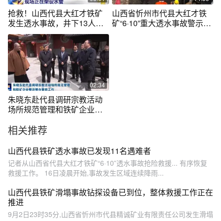
抢救！山西代县大红才铁矿
山西省忻州市代县大红才铁
发生透水事故，井下13人被
矿“6·10”重大透水事故警示教
困|24小时
育片
02:34
朱晓东赴代县调研宗教活动
场所规范管理和铁矿企业整
治整合重组…
相关推荐
山西代县铁矿透水事故已发现11名遇难者
记者从山西省代县大红才铁矿“6·10”透水事故抢险救援... 有序恢复
救援工作。 16日凌晨开始,事故发生区域连续降雨...
山西代县铁矿滑塌事故钻探设备已到位，整体救援工作正在
推进
9月2日23时35分,山西省忻州市代县精诚矿业有限责任公司发生滑塌