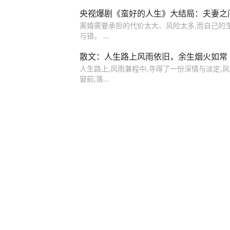
央视爆剧《蛮好的人生》大结局：夫妻之
离婚需要承担的代价太大、风险太多,而自己的
与错。 ...
散文：人生路上风雨依旧，余生烟火如常
人生路上,风雨兼程中,寻得了一份深情与淡定,
窗前,落...