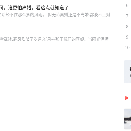
6
间，谁更怕离婚，看这点就知道了
生活经不住那么多的风雨。 但无论离婚还是不离婚,都谈不上对
7
8
9
风雪载途,寒风吹皱了岁月,岁月摧残了我们的容颜。当阳光洒满
10