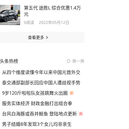
第五代 途胜L 综合优惠1.4万
元
0
阅读
2022年05月12日
查看更多
头条热榜
换一换
从四个维度读懂今年以来中国元首外交
泰交通部副部长回应中国人遭歧视手势
9岁120斤啦啦队女孩跳舞火出圈
服务实体经济 财政金融打出组合拳
台风白海豚或吞并鲸鱼 登陆地点更新
男子结婚8年发现3个女儿均非亲生