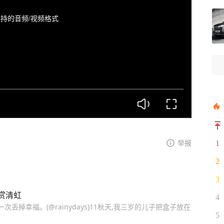
持的音频/视频格式
举报
1
2
3
赏清虹
4
丢掉幸福。(@rainydays)11秋天,我三岁的儿子把盒子放在
5