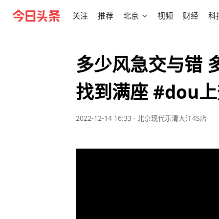
关注
推荐
北京
视频
财经
科
多少风急交与错 
找到满座 #dou
2022-12-14 16:33
·
北京现代乐清大江4S店