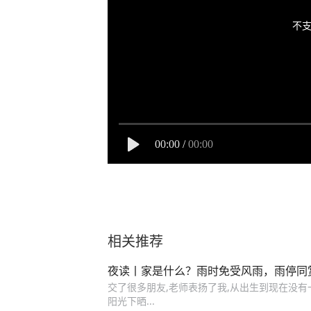
不支
00:00
/
00:00
相关推荐
夜读丨家是什么？雨时免受风雨，雨停同
交了很多朋友,老师表扬了我,从出生到现在没有一次
阳光下晒...