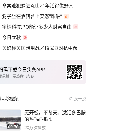
命案逃犯躲进深山21年活得像野人
狗子坐在酒馆台上突然“跟唱”
宇树科技IPO能让多少人财富自由
今日立秋
美媒称美国想用战术核武器对抗中俄
扫码下载今日头条APP
看最新、最热资讯内容
精彩视频
换一换
无开板，不冬天。激活多巴胺
的热“雪”挑战
00:56
20万
次播放