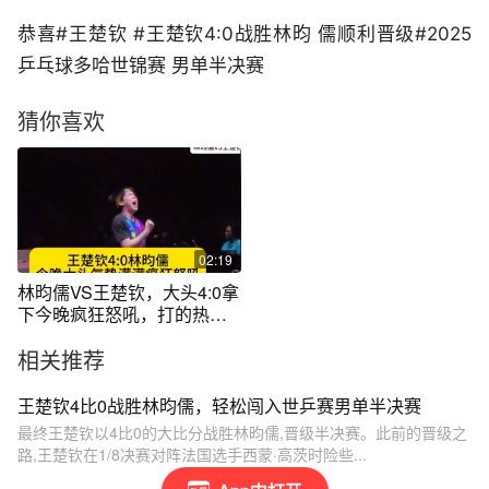
恭喜#王楚钦 #王楚钦4:0战胜林昀 儒顺利晋级#2025
乒乓球多哈世锦赛 男单半决赛
猜你喜欢
02:19
林昀儒VS王楚钦，大头4:0拿
下今晚疯狂怒吼，打的热
血！
相关推荐
王楚钦4比0战胜林昀儒，轻松闯入世乒赛男单半决赛
最终王楚钦以4比0的大比分战胜林昀儒,晋级半决赛。此前的晋级之
路,王楚钦在1/8决赛对阵法国选手西蒙·高茨时险些...