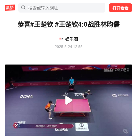
打开看看
恭喜#王楚钦 #王楚钦4:0战胜林昀儒
娱乐圈
2025-5-24 12:55