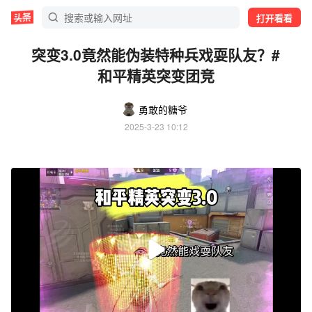
打开看看
突变3.0竟然能伪装特种兵戏耍队友？#
和平精英突变团竞
勇敢的糖爷
2025-3-23 10:12