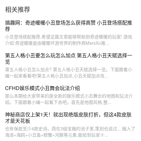
的都是坑！
这皮肤？
相关推荐
搞趣网：奇迹暖暖小丑登场怎么获得高赞 小丑登场搭配推
荐
小丑登场搭配推荐,希望这篇文章能够帮助到奇迹暖暖的玩家! 游戏
介绍:奇迹暖暖是由暖暖环游世界的制作商MarsXu推...
第五人格小丑要怎么玩怎么加点 第五人格小丑天赋选择一
览
第五人格小丑怎么加点? 第五人格小丑天赋选择一览。下面跟着小
编一起来看看吧!第五人格小丑加点,小丑天赋加点攻...
CFHD娱乐模式小丑舞会玩法介绍
那么本期给大家带来的是全新的娱乐模式小丑舞合的地图和玩法介
绍。下面跟着小编一起看下去吧。首先是地图风格,整...
神秘商店仅上架1天！就出现绝版皮肤打折，但这4款皮肤
才是天花板
也有保底至少4款史诗。而在3级宝箱的池子里,策划也说过... 融入了
海浪+海鸥+小丑鱼+螃蟹+河豚等元素,能给到玩家十...