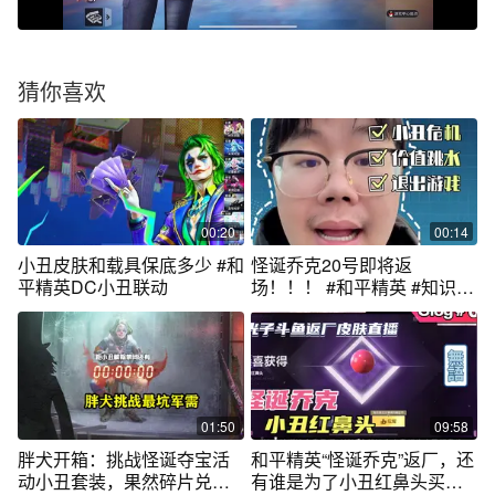
猜你喜欢
00:20
00:14
小丑皮肤和载具保底多少 #和
怪诞乔克20号即将返
平精英DC小丑联动
场！！！ #和平精英 #知识分
享 #爆料 #避坑指南
01:50
09:58
胖犬开箱：挑战怪诞夺宝活
和平精英“怪诞乔克”返厂，还
动小丑套装，果然碎片兑换
有谁是为了小丑红鼻头买的