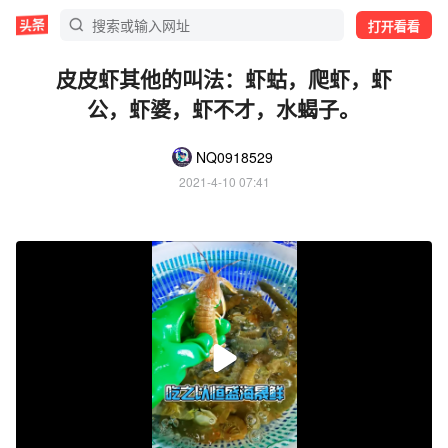
打开看看
皮皮虾其他的叫法：虾蛄，爬虾，虾
公，虾婆，虾不才，水蝎子。
NQ0918529
2021-4-10 07:41