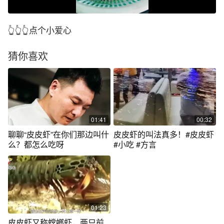
👆👆👆点个小爱心
猜你喜欢
01:41
00:32
聊聊“皮皮虾”在你们那边叫什
皮皮虾的叫法真多！#皮皮虾
么？都怎么吃呀
#小吃 #方言
01:23
皮皮虾又称螳螂虾，两只前