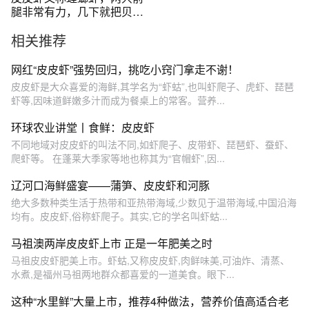
腿非常有力，几下就把贝壳
敲碎了！
相关推荐
网红“皮皮虾”强势回归，挑吃小窍门拿走不谢！
皮皮虾是大众喜爱的海鲜,其学名为“虾蛄”,也叫虾爬子、虎虾、琵琶
虾等,因味道鲜嫩多汁而成为餐桌上的常客。营养...
环球农业讲堂丨食鲜：皮皮虾
不同地域对皮皮虾的叫法不同,如虾爬子、皮带虾、琵琶虾、蚕虾、
爬虾等。 在蓬莱大季家等地也称其为“官帽虾”,因...
辽河口海鲜盛宴——蒲笋、皮皮虾和河豚
绝大多数种类生活于热带和亚热带海域,少数见于温带海域,中国沿海
均有。皮皮虾,俗称虾爬子。其实,它的学名叫虾蛄...
马祖澳两岸皮皮虾上市 正是一年肥美之时
马祖皮皮虾肥美上市。虾蛄,又称皮皮虾,肉鲜味美,可油炸、清蒸、
水煮,是福州马祖两地群众都喜爱的一道美食。眼下...
这种“水里鲜”大量上市，推荐4种做法，营养价值高适合老