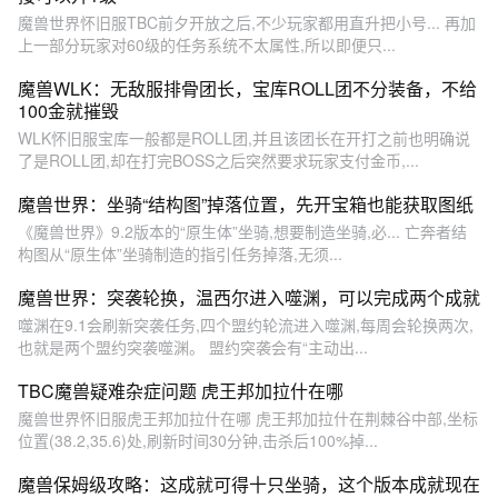
魔兽世界怀旧服TBC前夕开放之后,不少玩家都用直升把小号... 再加
上一部分玩家对60级的任务系统不太属性,所以即便只...
魔兽WLK：无敌服排骨团长，宝库ROLL团不分装备，不给
100金就摧毁
WLK怀旧服宝库一般都是ROLL团,并且该团长在开打之前也明确说
了是ROLL团,却在打完BOSS之后突然要求玩家支付金币,...
魔兽世界：坐骑“结构图”掉落位置，先开宝箱也能获取图纸
《魔兽世界》9.2版本的“原生体”坐骑,想要制造坐骑,必... 亡奔者结
构图从“原生体”坐骑制造的指引任务掉落,无须...
魔兽世界：突袭轮换，温西尔进入噬渊，可以完成两个成就
噬渊在9.1会刷新突袭任务,四个盟约轮流进入噬渊,每周会轮换两次,
也就是两个盟约突袭噬渊。 盟约突袭会有“主动出...
TBC魔兽疑难杂症问题 虎王邦加拉什在哪
魔兽世界怀旧服虎王邦加拉什在哪 虎王邦加拉什在荆棘谷中部,坐标
位置(38.2,35.6)处,刷新时间30分钟,击杀后100%掉...
魔兽保姆级攻略：这成就可得十只坐骑，这个版本成就现在