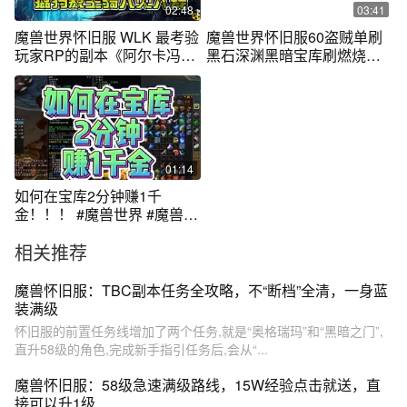
02:48
03:41
魔兽世界怀旧服 WLK 最考验
魔兽世界怀旧服60盗贼单刷
玩家RP的副本《阿尔卡冯的
黑石深渊黑暗宝库刷燃烧精
宝库》特辑
华
01:14
如何在宝库2分钟赚1千
金！！！ #魔兽世界 #魔兽世
界怀旧服
相关推荐
魔兽怀旧服：TBC副本任务全攻略，不“断档”全清，一身蓝
装满级
怀旧服的前置任务线增加了两个任务,就是“奥格瑞玛”和“黑暗之门”,
直升58级的角色,完成新手指引任务后,会从“...
魔兽怀旧服：58级急速满级路线，15W经验点击就送，直
接可以升1级