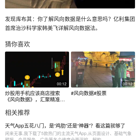
发现库布其：你了解风向数据是什么意思吗？亿利集团
首席治沙科学家韩美飞详解风向数据法。
猜你喜欢
00:12
00:12
炒股用手机应该商店搜索
#风向数据#股票
《风向数据》，汇聚精准数
据，
相关推荐
天气App五花八门，是“鸡肋”还是“神器”？看这篇就够了
闲来无事,我下载了5款热门的主流天气App,从页面设计、基础气象
预报、会员服务、广告等各个维度全面深挖、解构、...