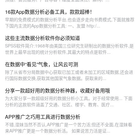
16款App数据分析必备工具，款款超棒！
早期的免费模式的数据分析平台,也会逐步走向书费模式,下面就推荐
下国内主流的App数据分析工具: 一、友盟 http:/...
这些主流数据分析软件你必须知道
SPSS软件简介:1968年由美国三位研究生研制出的数据分析软件,是
世界上最早出现的统计分析软件,其最大的特点是软件...
在数据中“看见”气象，让风云可测
除了从省市分局数据中心获取已加工或者未加工的区域数据,还会进
行国际数据交换,获取其他国家气象数据。获取来的...
分享一款超好用的数据分析神器，收藏好备用哦
为大家分享一款超级好用的数据分析小工具。对于经常使用... 下面
分析的这款软件涵盖了交通、社区、楼宇、教育、医疗...
APP推广之巧用工具进行数据分析
不错,湿妹当然不否认,APP推广是一个苦力活;但还不全面,在湿妹看
来APP推广更是一个数据分析活。 如果说苦力活是证...