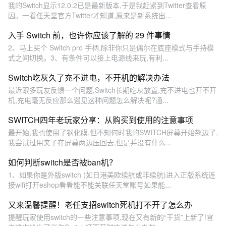
我的Switch显示12.0.2已是最新版本,于是我赶紧到Twitter查看原
因。一看任天堂官方Twitter才知道,原来是新系统出...
入手 Switch 前，也许你应该了解的 29 件事情
2、马上买个 Switch pro 手柄,除非你只是偶尔在底座模式与手持模
式之间切换。3、有条件可以接上电源线来玩,有利...
Switch吃灰久了充不进电，不开机的解决办法
最近跟多玩友反馈一个问题,Switch长期吃灰放置,充不进电也开不开
机,充电毫无反应那么遇见这种问题怎么解决呢?通...
SWITCH四年老玩家分享：从购买到使用的注意事项
最开始,我也使用了钢化膜,但不知何时我的SWITCH屏幕开始翘边了,
我尝试过用夹子在屏幕两边压回去,但是并没有什么...
如何判断switch是否被ban机？
1、如果你是外版switch (如日港美欧续航或非续航)进入正版系统连
接wifi打开eshop看看能不能关联任天堂账号如果能...
又来温馨提醒！老任支招switch死机打不开了怎么办
提醒玩家使用switch的一些注意事项,现在又有新的“干货”上新了!官