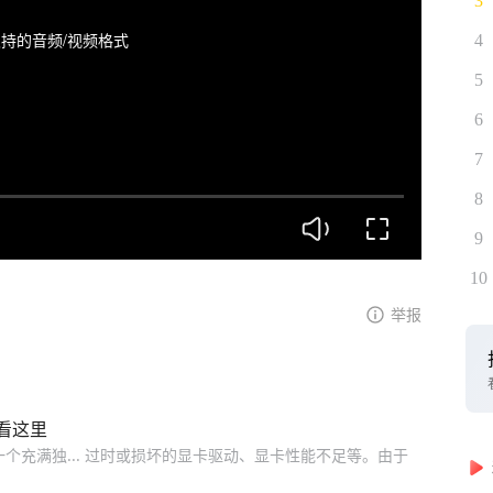
3
持的音频/视频格式
4
5
6
7
8
9
10
举报
看这里
个充满独... 过时或损坏的显卡驱动、显卡性能不足等。由于