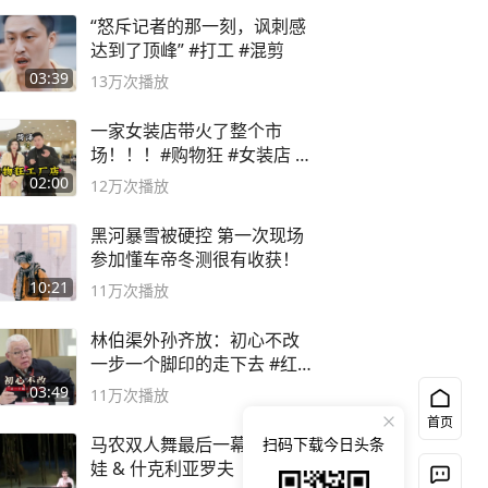
“怒斥记者的那一刻，讽刺感
达到了顶峰” #打工 #混剪
03:39
13万
次播放
一家女装店带火了整个市
场！！！#购物狂 #女装店 #
高品质女装
02:00
12万
次播放
黑河暴雪被硬控 第一次现场
参加懂车帝冬测很有收获！
10:21
11万
次播放
林伯渠外孙齐放：初心不改
一步一个脚印的走下去 #红船
论坛
03:49
11万
次播放
首页
马农双人舞最后一幕-奥西波
扫码下载今日头条
娃 & 什克利亚罗夫