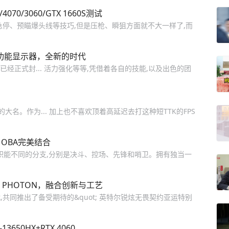
0/3060/GTX 1660S测试
用急停、预瞄爆头线等技巧,但是压枪、瞬狙方面就不大一样了,而
全功能显示器，全新的时代
已经正式封... 活力强化等等,凭借着各自的技能,以及出色的团
的大名。作为... 加上也不喜欢顶着高延迟去打这种短TTK的FPS
MOBA完美结合
个职能不同的分支,分别是决斗、控场、先锋和哨卫。拥有独当一
 PHOTON，融合创新与工艺
共同推出了备受期待的&quot; 英特尔锐炫无畏契约亚运特别
650HX+RTX 4060