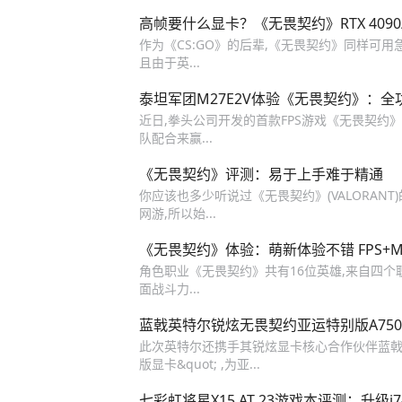
高帧要什么显卡？《无畏契约》RTX 4090/407
作为《CS:GO》的后辈,《无畏契约》同样可
且由于英...
泰坦军团M27E2V体验《无畏契约》：
近日,拳头公司开发的首款FPS游戏《无畏契约》
队配合来赢...
《无畏契约》评测：易于上手难于精通
你应该也多少听说过《无畏契约》(VALORANT)
网游,所以始...
《无畏契约》体验：萌新体验不错 FPS+
角色职业《无畏契约》共有16位英雄,来自四
面战斗力...
蓝戟英特尔锐炫无畏契约亚运特别版A750
此次英特尔还携手其锐炫显卡核心合作伙伴蓝戟,
版显卡&quot; ,为亚...
七彩虹将星X15 AT 23游戏本评测：升级i7-13