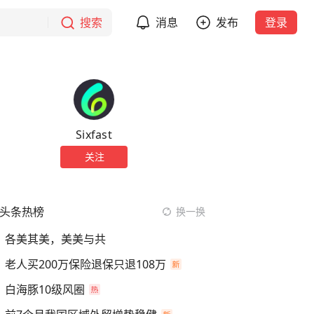
搜索
消息
发布
登录
Sixfast
关注
头条热榜
换一换
各美其美，美美与共
老人买200万保险退保只退108万
白海豚10级风圈